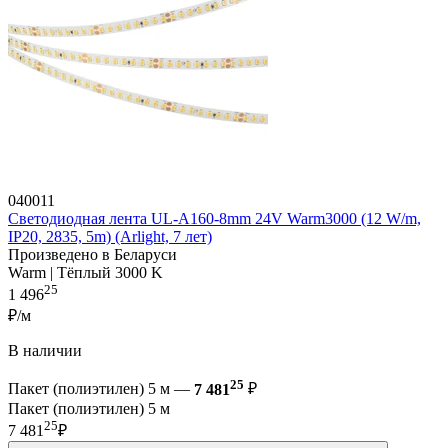
040011
Светодиодная лента UL-A160-8mm 24V Warm3000 (12 W/m,
IP20, 2835, 5m) (Arlight, 7 лет)
Произведено в Беларуси
Warm | Тёплый 3000 K
25
1 496
₽/м
В наличии
25
Пакет (полиэтилен) 5 м —
7 481
₽
Пакет (полиэтилен) 5 м
25
7 481
₽