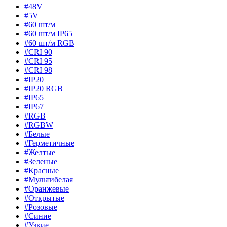
#48V
#5V
#60 шт/м
#60 шт/м IP65
#60 шт/м RGB
#CRI 90
#CRI 95
#CRI 98
#IP20
#IP20 RGB
#IP65
#IP67
#RGB
#RGBW
#Белые
#Герметичные
#Желтые
#Зеленые
#Красные
#Мультибелая
#Оранжевые
#Открытые
#Розовые
#Синие
#Узкие