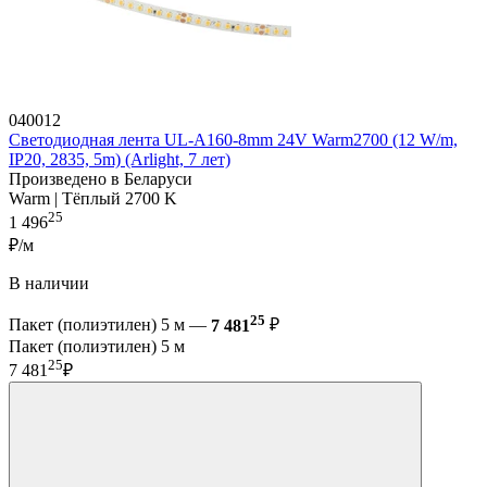
040012
Светодиодная лента UL-A160-8mm 24V Warm2700 (12 W/m,
IP20, 2835, 5m) (Arlight, 7 лет)
Произведено в Беларуси
Warm | Тёплый 2700 K
25
1 496
₽/м
В наличии
25
Пакет (полиэтилен) 5 м —
7 481
₽
Пакет (полиэтилен) 5 м
25
7 481
₽