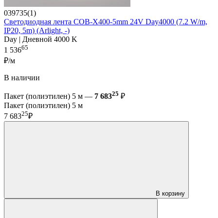
039735(1)
Светодиодная лента COB-X400-5mm 24V Day4000 (7.2 W/m,
IP20, 5m) (Arlight, -)
Day | Дневной 4000 K
65
1 536
₽/м
В наличии
25
Пакет (полиэтилен) 5 м —
7 683
₽
Пакет (полиэтилен) 5 м
25
7 683
₽
В корзину