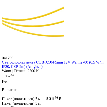
041790
Светодиодная лента COB-X504-5mm 12V Warm2700 (6.5 W/m,
IP20, CSP, 5m) (Arlight, -)
Warm | Тёплый 2700 K
34
1 062
₽/м
В наличии
70
Пакет (полиэтилен) 5 м —
5 311
₽
Пакет (полиэтилен) 5 м