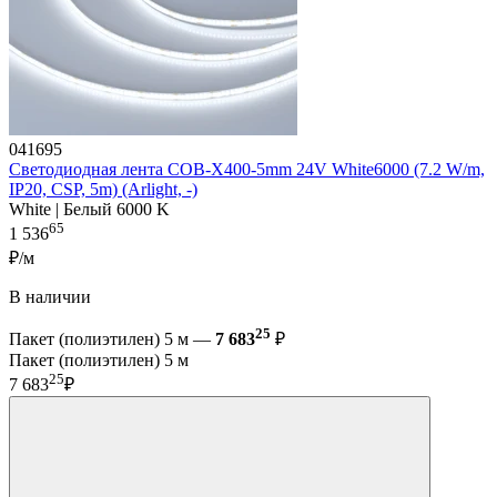
041695
Светодиодная лента COB-X400-5mm 24V White6000 (7.2 W/m,
IP20, CSP, 5m) (Arlight, -)
White | Белый 6000 K
65
1 536
₽/м
В наличии
25
Пакет (полиэтилен) 5 м —
7 683
₽
Пакет (полиэтилен) 5 м
25
7 683
₽