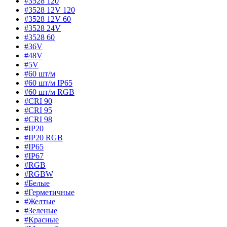
#3528 120
#3528 12V 120
#3528 12V 60
#3528 24V
#3528 60
#36V
#48V
#5V
#60 шт/м
#60 шт/м IP65
#60 шт/м RGB
#CRI 90
#CRI 95
#CRI 98
#IP20
#IP20 RGB
#IP65
#IP67
#RGB
#RGBW
#Белые
#Герметичные
#Желтые
#Зеленые
#Красные