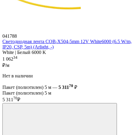
041788
Светодиодная лента COB-X504-5mm 12V White6000 (6.5 W/m,
IP20, CSP, 5m) (Arlight, -)
White | Белый 6000 K
34
1 062
₽/м
Нет в наличии
70
Пакет (полиэтилен) 5 м —
5 311
₽
Пакет (полиэтилен) 5 м
70
5 311
₽