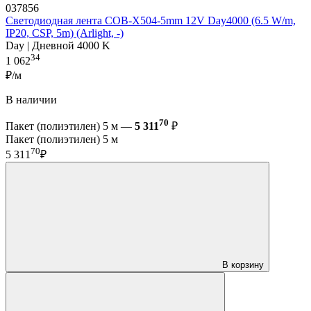
037856
Светодиодная лента COB-X504-5mm 12V Day4000 (6.5 W/m,
IP20, CSP, 5m) (Arlight, -)
Day | Дневной 4000 K
34
1 062
₽/м
В наличии
70
Пакет (полиэтилен) 5 м —
5 311
₽
Пакет (полиэтилен) 5 м
70
5 311
₽
В корзину