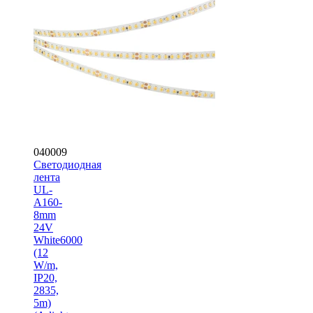
040009
Светодиодная
лента
UL-
A160-
8mm
24V
White6000
(12
W/m,
IP20,
2835,
5m)