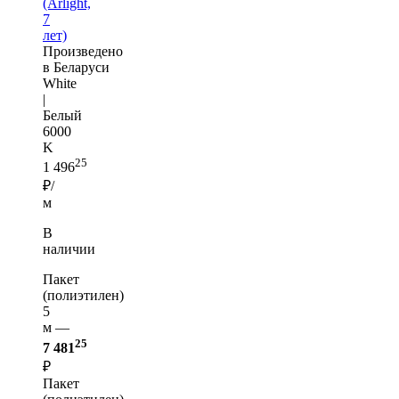
(Arlight,
7
лет)
Произведено
в Беларуси
White
|
Белый
6000
K
25
1 496
₽/
м
В
наличии
Пакет
(полиэтилен)
5
м —
25
7 481
₽
Пакет