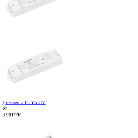
Диммеры TUYA CV
от
96
3 981
₽