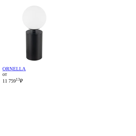
ORNELLA
от
13
11 759
₽