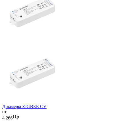
Диммеры ZIGBEE CV
от
11
4 266
₽