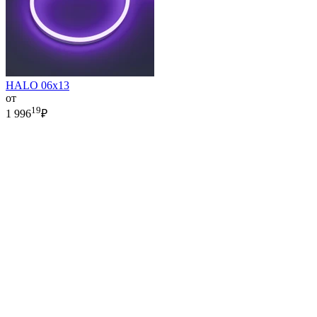
HALO 06x13
от
19
1 996
₽