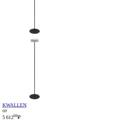
KWALLEN
от
09
5 612
₽