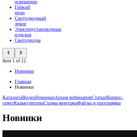
освещение
Гибкий
неон
Светодиодный
декор
Электроустановочные
изделия
Светодиоды
Item 1 of 12
Новинки
Главная
Новинки
Каталоги
Видео
Новинки
Архив вебинаров
Статьи
Вопрос-
ответ
Калькуляторы
Схемы монтажа
Файлы и программы
Новинки