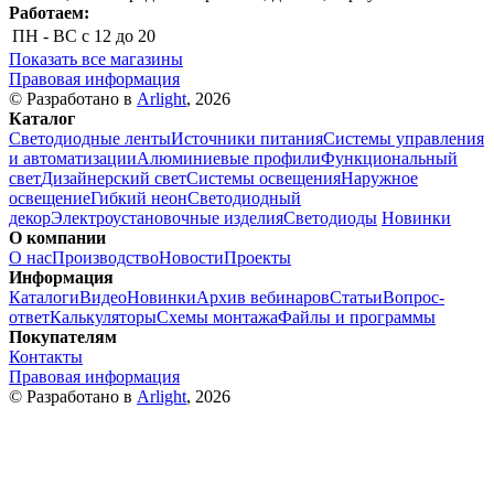
Работаем:
ПН - ВС
с 12 до 20
Показать все магазины
Правовая информация
© Разработано в
Arlight
, 2026
Каталог
Светодиодные ленты
Источники питания
Системы управления
и автоматизации
Алюминиевые профили
Функциональный
свет
Дизайнерский свет
Системы освещения
Наружное
освещение
Гибкий неон
Светодиодный
декор
Электроустановочные изделия
Светодиоды
Новинки
О компании
О нас
Производство
Новости
Проекты
Информация
Каталоги
Видео
Новинки
Архив вебинаров
Статьи
Вопрос-
ответ
Калькуляторы
Схемы монтажа
Файлы и программы
Покупателям
Контакты
Правовая информация
© Разработано в
Arlight
, 2026