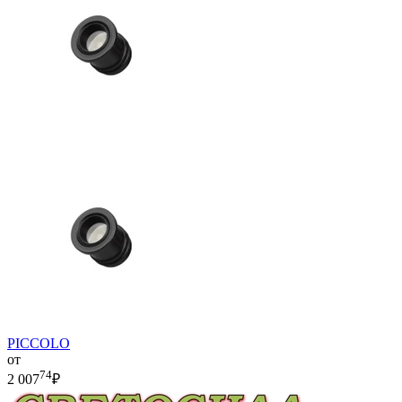
PICCOLO
от
74
2 007
₽