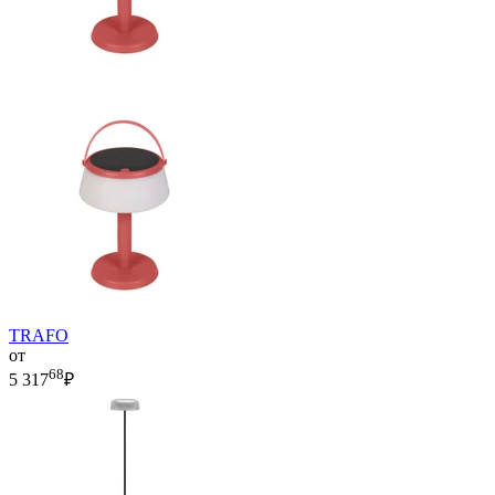
TRAFO
от
68
5 317
₽