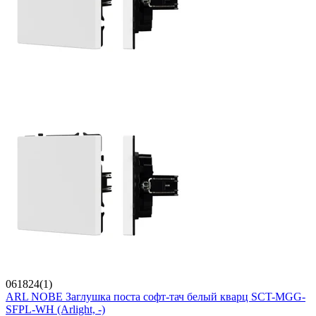
061824(1)
ARL NOBE Заглушка поста софт-тач белый кварц SCT-MGG-
SFPL-WH (Arlight, -)