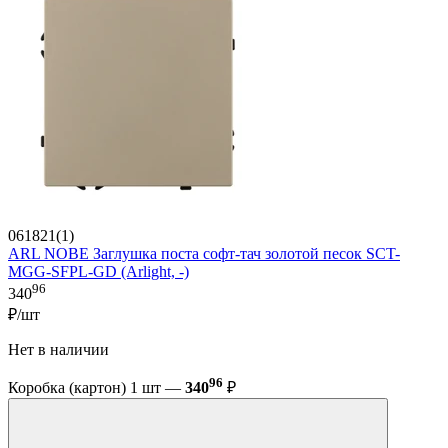
061821(1)
ARL NOBE Заглушка поста софт-тач золотой песок SCT-
MGG-SFPL-GD (Arlight, -)
96
340
₽/шт
Нет в наличии
96
Коробка (картон) 1 шт —
340
₽