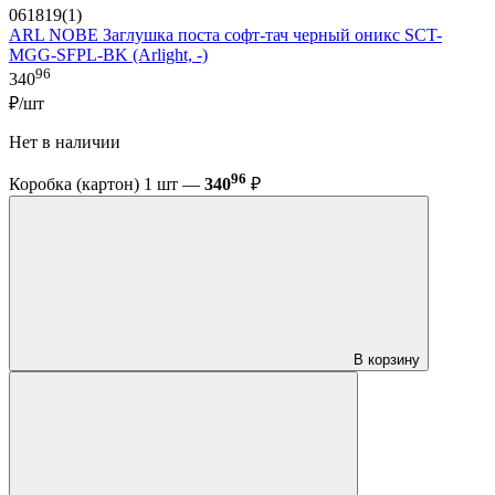
061819(1)
ARL NOBE Заглушка поста софт-тач черный оникс SCT-
MGG-SFPL-BK (Arlight, -)
96
340
₽/шт
Нет в наличии
96
Коробка (картон) 1 шт —
340
₽
В корзину