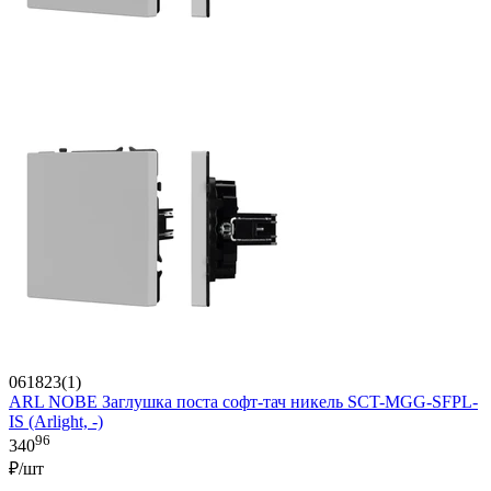
061823(1)
ARL NOBE Заглушка поста софт-тач никель SCT-MGG-SFPL-
IS (Arlight, -)
96
340
₽/шт