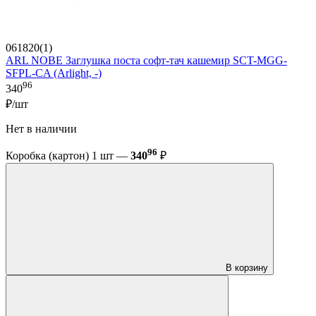
061820(1)
ARL NOBE Заглушка поста софт-тач кашемир SCT-MGG-
SFPL-CA (Arlight, -)
96
340
₽/шт
Нет в наличии
96
Коробка (картон) 1 шт —
340
₽
В корзину