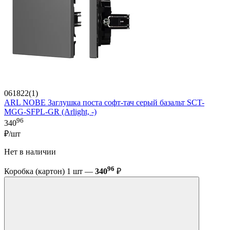
061822(1)
ARL NOBE Заглушка поста софт-тач серый базальт SCT-
MGG-SFPL-GR (Arlight, -)
96
340
₽/шт
Нет в наличии
96
Коробка (картон) 1 шт —
340
₽