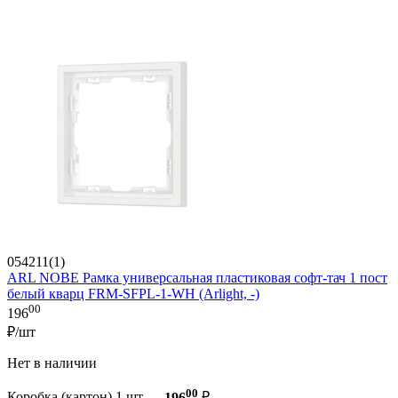
054211(1)
ARL NOBE Рамка универсальная пластиковая софт-тач 1 пост
белый кварц FRM-SFPL-1-WH (Arlight, -)
00
196
₽/шт
Нет в наличии
00
Коробка (картон) 1 шт —
196
₽