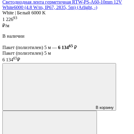
Светодиодная лента герметичная RTW-PS-A60-10mm 12V
White6000 (4.8 W/m, IP67, 2835, 5m) (Arlight, -)
White | Белый 6000 K
93
1 226
₽/м
В наличии
65
Пакет (полиэтилен) 5 м —
6 134
₽
Пакет (полиэтилен) 5 м
65
6 134
₽
В корзину