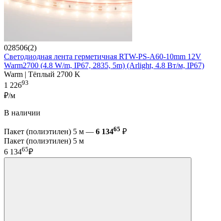
028506(2)
Светодиодная лента герметичная RTW-PS-A60-10mm 12V
Warm2700 (4.8 W/m, IP67, 2835, 5m) (Arlight, 4.8 Вт/м, IP67)
Warm | Тёплый 2700 K
93
1 226
₽/м
В наличии
65
Пакет (полиэтилен) 5 м —
6 134
₽
Пакет (полиэтилен) 5 м
65
6 134
₽