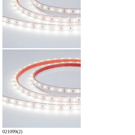
021099(2)