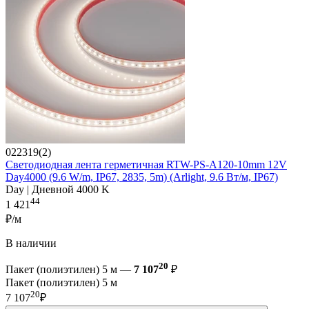
022319(2)
Светодиодная лента герметичная RTW-PS-A120-10mm 12V
Day4000 (9.6 W/m, IP67, 2835, 5m) (Arlight, 9.6 Вт/м, IP67)
Day | Дневной 4000 K
44
1 421
₽/м
В наличии
20
Пакет (полиэтилен) 5 м —
7 107
₽
Пакет (полиэтилен) 5 м
20
7 107
₽