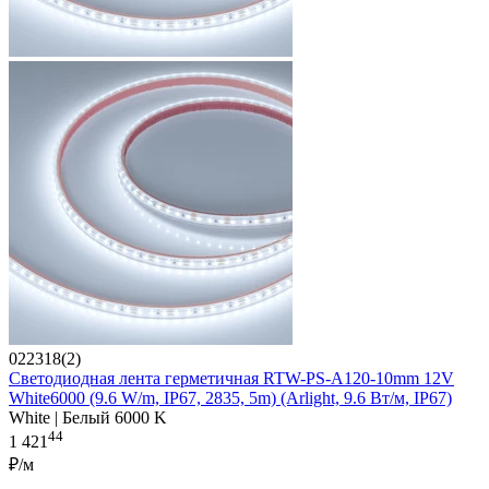
022318(2)
Светодиодная лента герметичная RTW-PS-A120-10mm 12V
White6000 (9.6 W/m, IP67, 2835, 5m) (Arlight, 9.6 Вт/м, IP67)
White | Белый 6000 K
44
1 421
₽/м