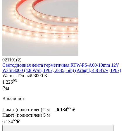
021101(2)
Светодиодная лента герметичная RTW-PS-A60-10mm 12V
Warm3000 (4.8 W/m, IP67, 2835, 5m) (Arlight, 4.8 Вт/м, IP67)
Warm | Тёплый 3000 K
93
1 226
₽/м
В наличии
65
Пакет (полиэтилен) 5 м —
6 134
₽
Пакет (полиэтилен) 5 м
65
6 134
₽