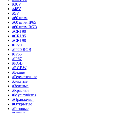
#36V
#48V
#5V
#60 шт/м
#60 шт/м IP65
#60 шт/м RGB
#CRI 90
#CRI 95
#CRI 98
#IP20
#IP20 RGB
#IP65
#IP67
#RGB
#RGBW
#Белые
#Герметичные
#Желтые
#Зеленые
#Красные
#Мультибелая
#Оранжевые
#Открытые
#Розовые