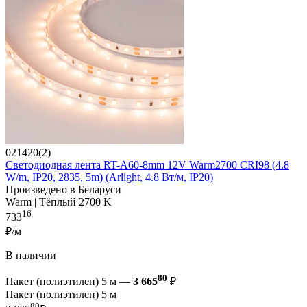
021420(2)
Светодиодная лента RT-A60-8mm 12V Warm2700 CRI98 (4.8
W/m, IP20, 2835, 5m) (Arlight, 4.8 Вт/м, IP20)
Произведено в Беларуси
Warm | Тёплый 2700 K
16
733
₽/м
В наличии
80
Пакет (полиэтилен) 5 м —
3 665
₽
Пакет (полиэтилен) 5 м
80