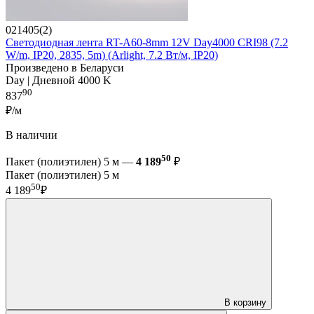
021405(2)
Светодиодная лента RT-A60-8mm 12V Day4000 CRI98 (7.2
W/m, IP20, 2835, 5m) (Arlight, 7.2 Вт/м, IP20)
Произведено в Беларуси
Day | Дневной 4000 K
90
837
₽/м
В наличии
50
Пакет (полиэтилен) 5 м —
4 189
₽
Пакет (полиэтилен) 5 м
50
4 189
₽
В корзину