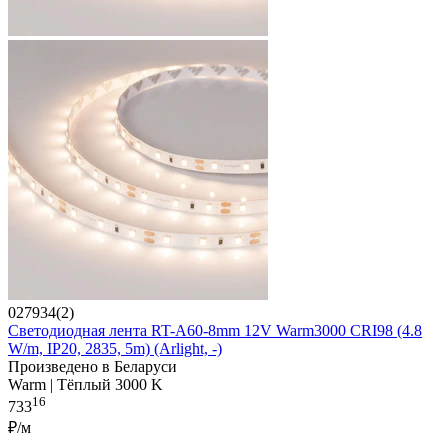
027934(2)
Светодиодная лента RT-A60-8mm 12V Warm3000 CRI98 (4.8
W/m, IP20, 2835, 5m) (Arlight, -)
Произведено в Беларуси
Warm | Тёплый 3000 K
16
733
₽/м