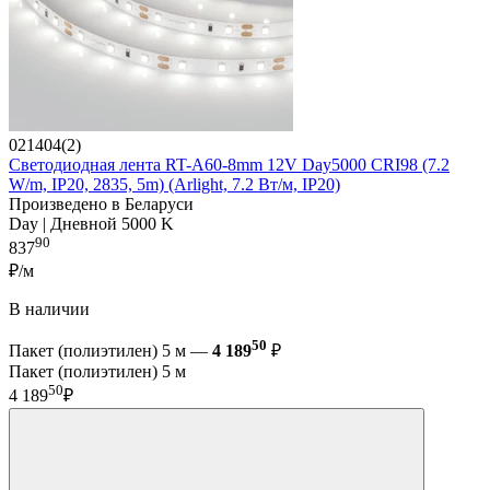
021404(2)
Светодиодная лента RT-A60-8mm 12V Day5000 CRI98 (7.2
W/m, IP20, 2835, 5m) (Arlight, 7.2 Вт/м, IP20)
Произведено в Беларуси
Day | Дневной 5000 K
90
837
₽/м
В наличии
50
Пакет (полиэтилен) 5 м —
4 189
₽
Пакет (полиэтилен) 5 м
50
4 189
₽