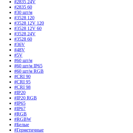
#2835 24V
#2835 60
#30 шт/м
#3528 120
#3528 12V 120
#3528 12V 60
#3528 24V
#3528 60
#36V
#48V
#5V
#60 шт/м
#60 шт/м IP65
#60 шт/м RGB
#CRI 90
#CRI 95
#CRI 98
#IP20
#IP20 RGB
#IP65
#IP67
#RGB
#RGBW
#Белые
#Герметичные