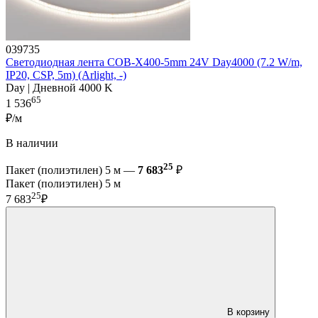
039735
Светодиодная лента COB-X400-5mm 24V Day4000 (7.2 W/m,
IP20, CSP, 5m) (Arlight, -)
Day | Дневной 4000 K
65
1 536
₽/м
В наличии
25
Пакет (полиэтилен) 5 м —
7 683
₽
Пакет (полиэтилен) 5 м
25
7 683
₽
В корзину