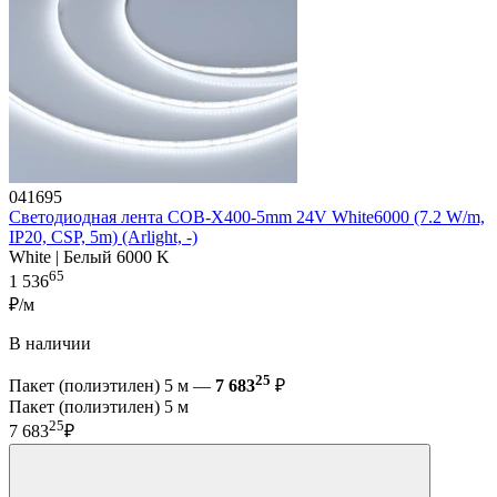
041695
Светодиодная лента COB-X400-5mm 24V White6000 (7.2 W/m,
IP20, CSP, 5m) (Arlight, -)
White | Белый 6000 K
65
1 536
₽/м
В наличии
25
Пакет (полиэтилен) 5 м —
7 683
₽
Пакет (полиэтилен) 5 м
25
7 683
₽