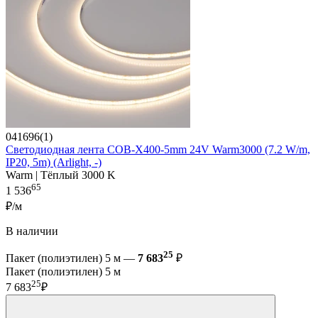
041696(1)
Светодиодная лента COB-X400-5mm 24V Warm3000 (7.2 W/m,
IP20, 5m) (Arlight, -)
Warm | Тёплый 3000 K
65
1 536
₽/м
В наличии
25
Пакет (полиэтилен) 5 м —
7 683
₽
Пакет (полиэтилен) 5 м
25
7 683
₽