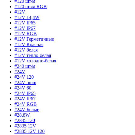
#120 шт/м
#120 шт/м RGB
#12V
#12V 14,4W
#12V IP65
#12V IP67
#12V RGB
#12V Герметичные
#12V Красная
#12V белая
#12V тепло-белая
#12V холодно-белая
#240 шт/м
#24V
#24V 120
#24V 5mm
#24V 60
#24V IP65
#24V IP67
#24V RGB
#24V Белые
#28,8W
#2835 120
#2835 12V
#2835 12V 120