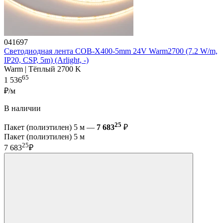
041697
Светодиодная лента COB-X400-5mm 24V Warm2700 (7.2 W/m,
IP20, CSP, 5m) (Arlight, -)
Warm | Тёплый 2700 K
65
1 536
₽/м
В наличии
25
Пакет (полиэтилен) 5 м —
7 683
₽
Пакет (полиэтилен) 5 м
25
7 683
₽