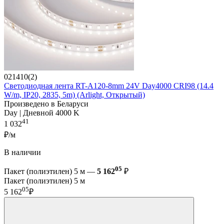
021410(2)
Светодиодная лента RT-A120-8mm 24V Day4000 CRI98 (14.4
W/m, IP20, 2835, 5m) (Arlight, Открытый)
Произведено в Беларуси
Day | Дневной 4000 K
41
1 032
₽/м
В наличии
05
Пакет (полиэтилен) 5 м —
5 162
₽
Пакет (полиэтилен) 5 м
05
5 162
₽