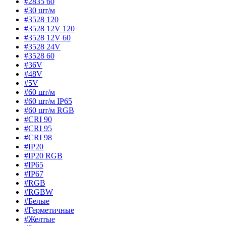
#2835 60
#30 шт/м
#3528 120
#3528 12V 120
#3528 12V 60
#3528 24V
#3528 60
#36V
#48V
#5V
#60 шт/м
#60 шт/м IP65
#60 шт/м RGB
#CRI 90
#CRI 95
#CRI 98
#IP20
#IP20 RGB
#IP65
#IP67
#RGB
#RGBW
#Белые
#Герметичные
#Желтые