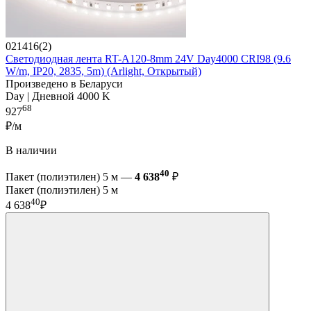
021416(2)
Светодиодная лента RT-A120-8mm 24V Day4000 CRI98 (9.6
W/m, IP20, 2835, 5m) (Arlight, Открытый)
Произведено в Беларуси
Day | Дневной 4000 K
68
927
₽/м
В наличии
40
Пакет (полиэтилен) 5 м —
4 638
₽
Пакет (полиэтилен) 5 м
40
4 638
₽