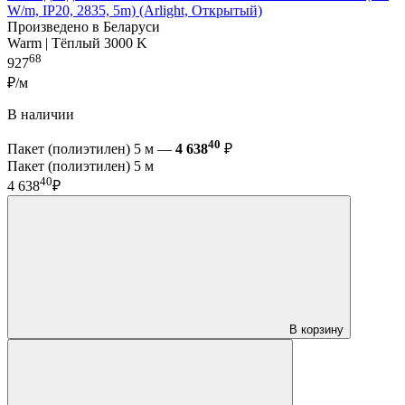
W/m, IP20, 2835, 5m) (Arlight, Открытый)
Произведено в Беларуси
Warm | Тёплый 3000 K
68
927
₽/м
В наличии
40
Пакет (полиэтилен) 5 м —
4 638
₽
Пакет (полиэтилен) 5 м
40
4 638
₽
В корзину