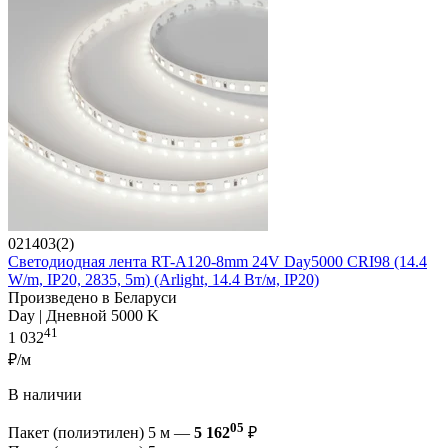
021403(2)
Светодиодная лента RT-A120-8mm 24V Day5000 CRI98 (14.4
W/m, IP20, 2835, 5m) (Arlight, 14.4 Вт/м, IP20)
Произведено в Беларуси
Day | Дневной 5000 K
41
1 032
₽/м
В наличии
05
Пакет (полиэтилен) 5 м —
5 162
₽