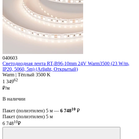
040603
Светодиодная лента RT-B96-10mm 24V Warm3500 (23 W/m,
IP20, 5060, 5m) (Arlight, Открытый)
Warm | Тёплый 3500 K
62
1 349
₽/м
В наличии
10
Пакет (полиэтилен) 5 м —
6 748
₽
Пакет (полиэтилен) 5 м
10
6 748
₽