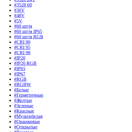
#3528 60
#36V
#48V
#5V
#60 шт/м
#60 шт/м IP65
#60 шт/м RGB
#CRI 90
#CRI 95
#CRI 98
#IP20
#IP20 RGB
#IP65
#IP67
#RGB
#RGBW
#Белые
#Герметичные
#Желтые
#Зеленые
#Красные
#Мультибелая
#Оранжевые
#Открытые