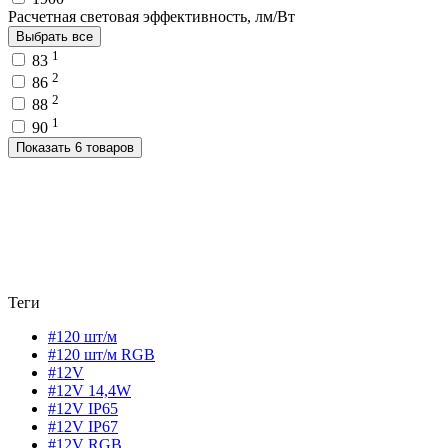
Расчетная световая эффективность, лм/Вт
Выбрать все
1
83
2
86
2
88
1
90
Показать 6 товаров
Теги
#120 шт/м
#120 шт/м RGB
#12V
#12V 14,4W
#12V IP65
#12V IP67
#12V RGB