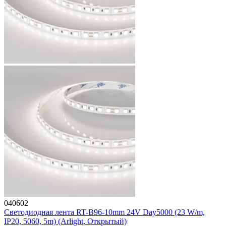
040602
Светодиодная лента RT-B96-10mm 24V Day5000 (23 W/m,
IP20, 5060, 5m) (Arlight, Открытый)