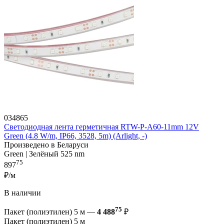
034865
Светодиодная лента герметичная RTW-P-A60-11mm 12V
Green (4.8 W/m, IP66, 3528, 5m) (Arlight, -)
Произведено в Беларуси
Green | Зелёный 525 nm
75
897
₽/м
В наличии
75
Пакет (полиэтилен) 5 м —
4 488
₽
Пакет (полиэтилен) 5 м