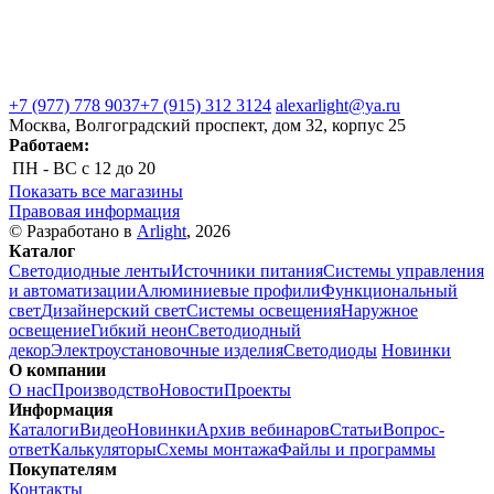
+7 (977) 778 9037
+7 (915) 312 3124
alexarlight@ya.ru
Москва, Волгоградский проспект, дом 32, корпус 25
Работаем:
ПН - ВС
с 12 до 20
Показать все магазины
Правовая информация
© Разработано в
Arlight
, 2026
Каталог
Светодиодные ленты
Источники питания
Системы управления
и автоматизации
Алюминиевые профили
Функциональный
свет
Дизайнерский свет
Системы освещения
Наружное
освещение
Гибкий неон
Светодиодный
декор
Электроустановочные изделия
Светодиоды
Новинки
О компании
О нас
Производство
Новости
Проекты
Информация
Каталоги
Видео
Новинки
Архив вебинаров
Статьи
Вопрос-
ответ
Калькуляторы
Схемы монтажа
Файлы и программы
Покупателям
Контакты