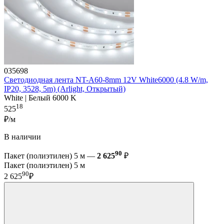
035698
Светодиодная лента NT-A60-8mm 12V White6000 (4.8 W/m,
IP20, 3528, 5m) (Arlight, Открытый)
White | Белый 6000 K
18
525
₽/м
В наличии
90
Пакет (полиэтилен) 5 м —
2 625
₽
Пакет (полиэтилен) 5 м
90
2 625
₽