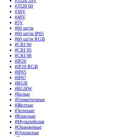
#3528 24V
#3528 60
#36V
#48V
#5V
#60 шт/м
#60 шт/м IP65
#60 шт/м RGB
#CRI 90
#CRI 95
#CRI 98
#IP20
#IP20 RGB
#IP65
#IP67
#RGB
#RGBW
#Белые
#Герметичные
#Желтые
#Зеленые
#Красные
#Мультибелая
#Оранжевые
#Открытые