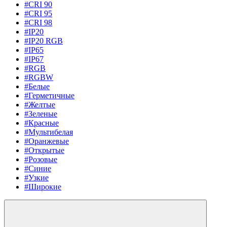
#CRI 90
#CRI 95
#CRI 98
#IP20
#IP20 RGB
#IP65
#IP67
#RGB
#RGBW
#Белые
#Герметичные
#Желтые
#Зеленые
#Красные
#Мультибелая
#Оранжевые
#Открытые
#Розовые
#Синие
#Узкие
#Широкие