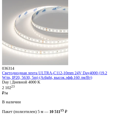
036314
Светодиодная лента ULTRA-C112-10mm 24V Day4000 (19.2
W/m, IP20, 5630, 5m) (Arlight, высок.эфф.160 лм/Вт)
Day | Дневной 4000 K
23
2 102
₽/м
В наличии
15
Пакет (полиэтилен) 5 м —
10 511
₽