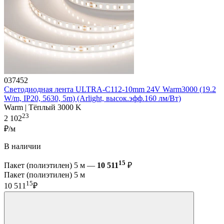
037452
Светодиодная лента ULTRA-C112-10mm 24V Warm3000 (19.2
W/m, IP20, 5630, 5m) (Arlight, высок.эфф.160 лм/Вт)
Warm | Тёплый 3000 K
23
2 102
₽/м
В наличии
15
Пакет (полиэтилен) 5 м —
10 511
₽
Пакет (полиэтилен) 5 м
15
10 511
₽