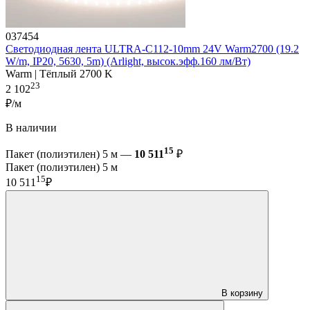
037454
Светодиодная лента ULTRA-C112-10mm 24V Warm2700 (19.2
W/m, IP20, 5630, 5m) (Arlight, высок.эфф.160 лм/Вт)
Warm | Тёплый 2700 K
23
2 102
₽/м
В наличии
15
Пакет (полиэтилен) 5 м —
10 511
₽
Пакет (полиэтилен) 5 м
15
10 511
₽
В корзину