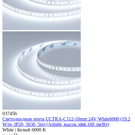
037456
Светодиодная лента ULTRA-C112-10mm 24V White6000 (19.2
W/m, IP20, 5630, 5m) (Arlight, высок.эфф.160 лм/Вт)
White | Белый 6000 K
23