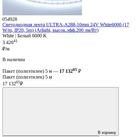
054928
Светодиодная лента ULTRA-A288-10mm 24V White6000 (17
W/m, IP20, 5m) (Arlight, высок.эфф.200 лм/Вт)
White | Белый 6000 K
41
3 426
₽/м
В наличии
05
Пакет (полиэтилен) 5 м —
17 132
₽
Пакет (полиэтилен) 5 м
05
17 132
₽
В корзину