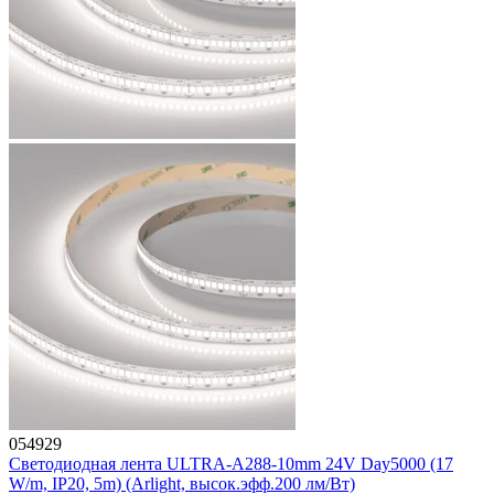
054929
Светодиодная лента ULTRA-A288-10mm 24V Day5000 (17
W/m, IP20, 5m) (Arlight, высок.эфф.200 лм/Вт)