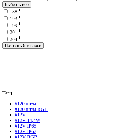
Выбрать все
1
188
1
193
1
199
1
201
1
204
Показать 5 товаров
Теги
#120 шт/м
#120 шт/м RGB
#12V
#12V 14,4W
#12V IP65
#12V IP67
#12V RGB