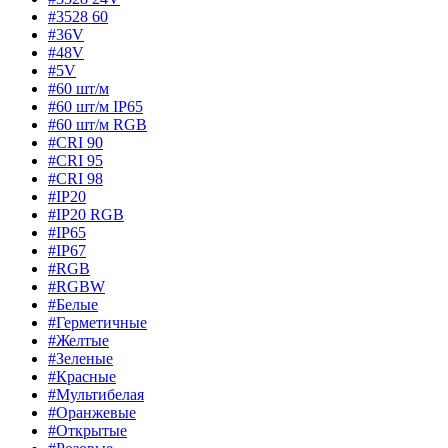
#3528 60
#36V
#48V
#5V
#60 шт/м
#60 шт/м IP65
#60 шт/м RGB
#CRI 90
#CRI 95
#CRI 98
#IP20
#IP20 RGB
#IP65
#IP67
#RGB
#RGBW
#Белые
#Герметичные
#Желтые
#Зеленые
#Красные
#Мультибелая
#Оранжевые
#Открытые