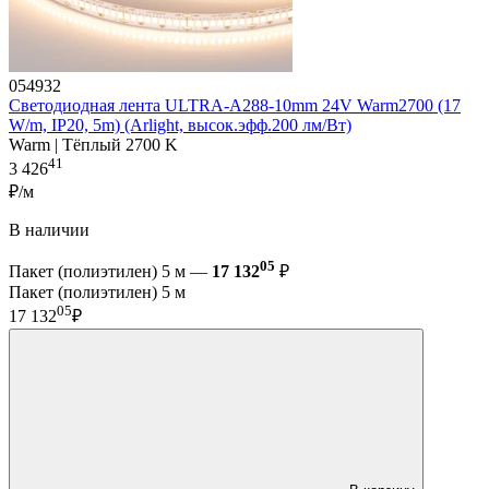
054932
Светодиодная лента ULTRA-A288-10mm 24V Warm2700 (17
W/m, IP20, 5m) (Arlight, высок.эфф.200 лм/Вт)
Warm | Тёплый 2700 K
41
3 426
₽/м
В наличии
05
Пакет (полиэтилен) 5 м —
17 132
₽
Пакет (полиэтилен) 5 м
05
17 132
₽