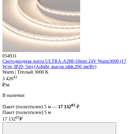
054931
Светодиодная лента ULTRA-A288-10mm 24V Warm3000 (17
W/m, IP20, 5m) (Arlight, высок.эфф.200 лм/Вт)
Warm | Тёплый 3000 K
41
3 426
₽/м
В наличии
05
Пакет (полиэтилен) 5 м —
17 132
₽
Пакет (полиэтилен) 5 м
05
17 132
₽