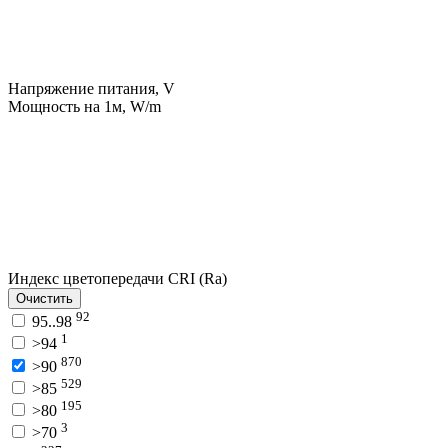
Напряжение питания, V
Мощность на 1м, W/m
Индекс цветопередачи CRI (Ra)
Очистить
92
95..98
1
>94
870
>90
529
>85
195
>80
3
>70