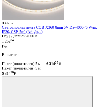
039737
Светодиодная лента COB-X360-8mm 5V Day4000 (5 W/m,
IP20, CSP, 5m) (Arlight, -)
Day | Дневной 4000 K
84
1 262
₽/м
В наличии
20
Пакет (полиэтилен) 5 м —
6 314
₽
Пакет (полиэтилен) 5 м
20
6 314
₽