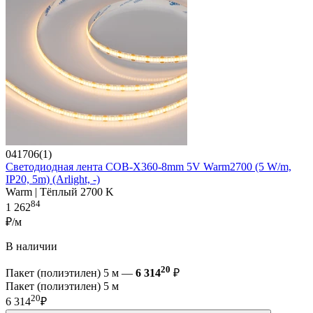
041706(1)
Светодиодная лента COB-X360-8mm 5V Warm2700 (5 W/m,
IP20, 5m) (Arlight, -)
Warm | Тёплый 2700 K
84
1 262
₽/м
В наличии
20
Пакет (полиэтилен) 5 м —
6 314
₽
Пакет (полиэтилен) 5 м
20
6 314
₽