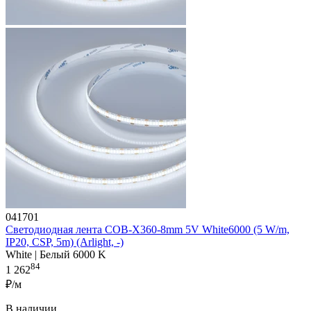
041701
Светодиодная лента COB-X360-8mm 5V White6000 (5 W/m,
IP20, CSP, 5m) (Arlight, -)
White | Белый 6000 K
84
1 262
₽/м
В наличии