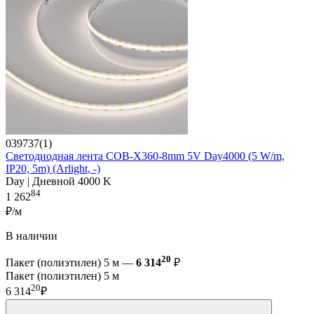
039737(1)
Светодиодная лента COB-X360-8mm 5V Day4000 (5 W/m,
IP20, 5m) (Arlight, -)
Day | Дневной 4000 K
84
1 262
₽/м
В наличии
20
Пакет (полиэтилен) 5 м —
6 314
₽
Пакет (полиэтилен) 5 м
20
6 314
₽