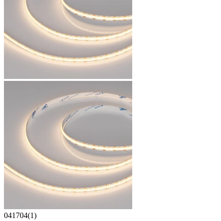
041704(1)