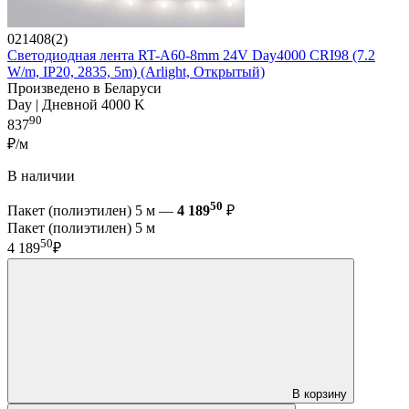
021408(2)
Светодиодная лента RT-A60-8mm 24V Day4000 CRI98 (7.2
W/m, IP20, 2835, 5m) (Arlight, Открытый)
Произведено в Беларуси
Day | Дневной 4000 K
90
837
₽/м
В наличии
50
Пакет (полиэтилен) 5 м —
4 189
₽
Пакет (полиэтилен) 5 м
50
4 189
₽
В корзину