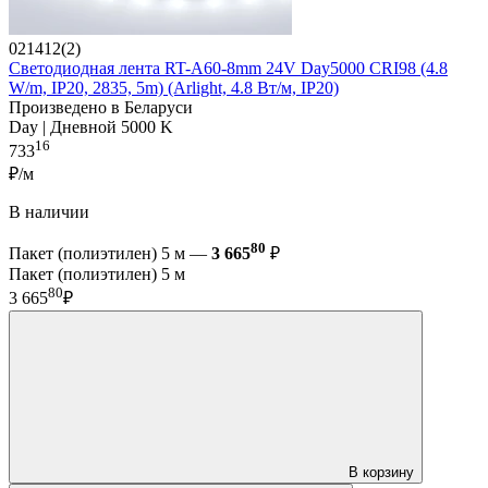
021412(2)
Светодиодная лента RT-A60-8mm 24V Day5000 CRI98 (4.8
W/m, IP20, 2835, 5m) (Arlight, 4.8 Вт/м, IP20)
Произведено в Беларуси
Day | Дневной 5000 K
16
733
₽/м
В наличии
80
Пакет (полиэтилен) 5 м —
3 665
₽
Пакет (полиэтилен) 5 м
80
3 665
₽
В корзину