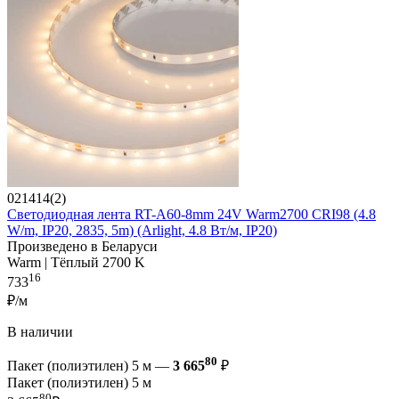
021414(2)
Светодиодная лента RT-A60-8mm 24V Warm2700 CRI98 (4.8
W/m, IP20, 2835, 5m) (Arlight, 4.8 Вт/м, IP20)
Произведено в Беларуси
Warm | Тёплый 2700 K
16
733
₽/м
В наличии
80
Пакет (полиэтилен) 5 м —
3 665
₽
Пакет (полиэтилен) 5 м
80