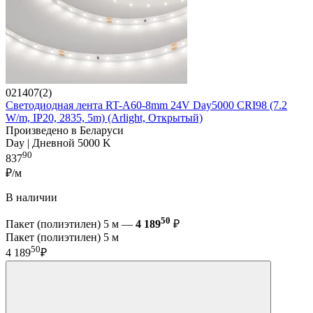
021407(2)
Светодиодная лента RT-A60-8mm 24V Day5000 CRI98 (7.2
W/m, IP20, 2835, 5m) (Arlight, Открытый)
Произведено в Беларуси
Day | Дневной 5000 K
90
837
₽/м
В наличии
50
Пакет (полиэтилен) 5 м —
4 189
₽
Пакет (полиэтилен) 5 м
50
4 189
₽