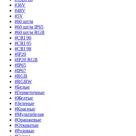
#36V
#48V
#5V
#60 шт/м
#60 шт/м IP65
#60 шт/м RGB
#CRI 90
#CRI 95
#CRI 98
#IP20
#IP20 RGB
#IP65
#IP67
#RGB
#RGBW
#Белые
#Герметичные
#Желтые
#Зеленые
#Красные
#Мультибелая
#Оранжевые
#Открытые
#Розовые