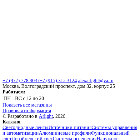
+7 (977) 778 9037
+7 (915) 312 3124
alexarlight@ya.ru
Москва, Волгоградский проспект, дом 32, корпус 25
Работаем:
ПН - ВС
с 12 до 20
Показать все магазины
Правовая информация
© Разработано в
Arlight
, 2026
Каталог
Светодиодные ленты
Источники питания
Системы управления
и автоматизации
Алюминиевые профили
Функциональный
свет
Дизайнерский свет
Системы освещения
Наружное