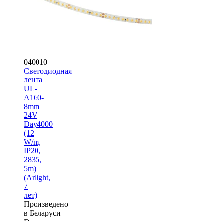
040010
Светодиодная
лента
UL-
A160-
8mm
24V
Day4000
(12
W/m,
IP20,
2835,
5m)
(Arlight,
7
лет)
Произведено
в Беларуси