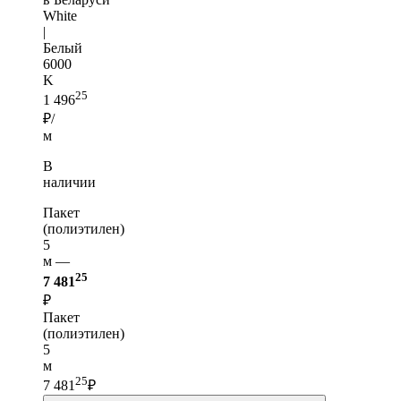
White
|
Белый
6000
K
25
1 496
₽/
м
В
наличии
Пакет
(полиэтилен)
5
м —
25
7 481
₽
Пакет
(полиэтилен)
5
м
25
7 481
₽