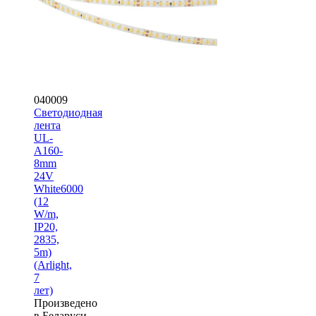
040009
Светодиодная
лента
UL-
A160-
8mm
24V
White6000
(12
W/m,
IP20,
2835,
5m)
(Arlight,
7
лет)
Произведено
в Беларуси