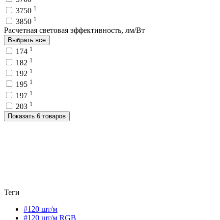
1
3750
1
3850
Расчетная световая эффективность, лм/Вт
Выбрать все
1
174
1
182
1
192
1
195
1
197
1
203
Показать 6 товаров
Теги
#120 шт/м
#120 шт/м RGB