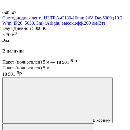
040247
Светодиодная лента ULTRA-C180-10mm 24V Day5000 (19.2
W/m, IP20, 5630, 5m) (Arlight, высок.эфф.200 лм/Вт)
Day | Дневной 5000 K
23
3 700
₽/м
В наличии
15
Пакет (полиэтилен) 5 м —
18 501
₽
Пакет (полиэтилен) 5 м
15
18 501
₽
В корзину