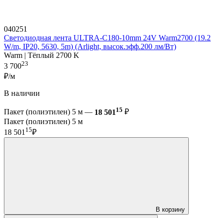
040251
Светодиодная лента ULTRA-C180-10mm 24V Warm2700 (19.2
W/m, IP20, 5630, 5m) (Arlight, высок.эфф.200 лм/Вт)
Warm | Тёплый 2700 K
23
3 700
₽/м
В наличии
15
Пакет (полиэтилен) 5 м —
18 501
₽
Пакет (полиэтилен) 5 м
15
18 501
₽
В корзину