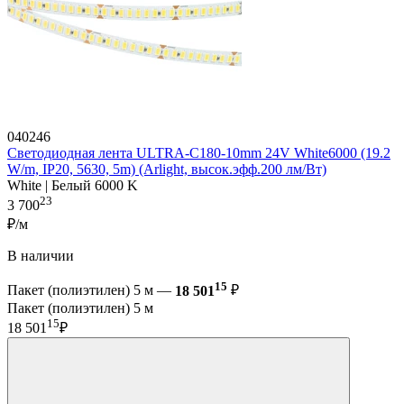
040246
Светодиодная лента ULTRA-C180-10mm 24V White6000 (19.2
W/m, IP20, 5630, 5m) (Arlight, высок.эфф.200 лм/Вт)
White | Белый 6000 K
23
3 700
₽/м
В наличии
15
Пакет (полиэтилен) 5 м —
18 501
₽
Пакет (полиэтилен) 5 м
15
18 501
₽