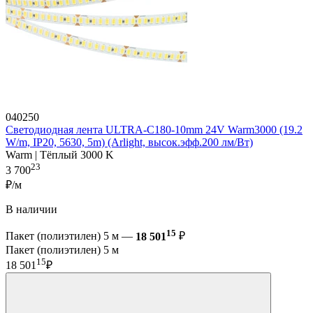
040250
Светодиодная лента ULTRA-C180-10mm 24V Warm3000 (19.2
W/m, IP20, 5630, 5m) (Arlight, высок.эфф.200 лм/Вт)
Warm | Тёплый 3000 K
23
3 700
₽/м
В наличии
15
Пакет (полиэтилен) 5 м —
18 501
₽
Пакет (полиэтилен) 5 м
15
18 501
₽