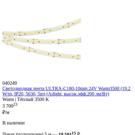
040249
Светодиодная лента ULTRA-C180-10mm 24V Warm3500 (19.2
W/m, IP20, 5630, 5m) (Arlight, высок.эфф.200 лм/Вт)
Warm | Тёплый 3500 K
23
3 700
₽/м
В наличии
15
Пакет (полиэтилен) 5 м —
18 501
₽