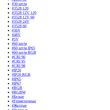
#30 шт/м
#3528 120
#3528 12V 120
#3528 12V 60
#3528 24V
#3528 60
#36V
#48V
#5V
#60 шт/м
#60 шт/м IP65
#60 шт/м RGB
#CRI 90
#CRI 95
#CRI 98
#IP20
#IP20 RGB
#IP65
#IP67
#RGB
#RGBW
#Белые
#Герметичные
#Желтые
#Зеленые