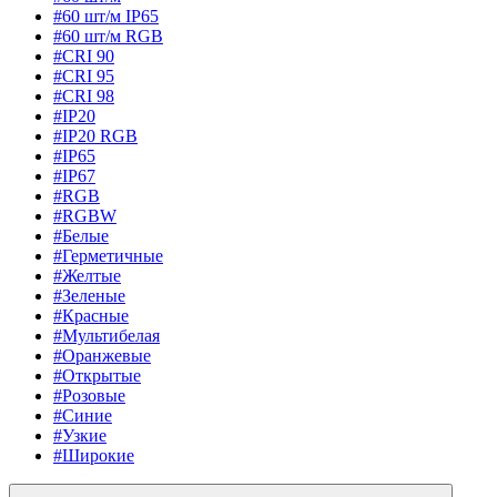
#60 шт/м IP65
#60 шт/м RGB
#CRI 90
#CRI 95
#CRI 98
#IP20
#IP20 RGB
#IP65
#IP67
#RGB
#RGBW
#Белые
#Герметичные
#Желтые
#Зеленые
#Красные
#Мультибелая
#Оранжевые
#Открытые
#Розовые
#Синие
#Узкие
#Широкие