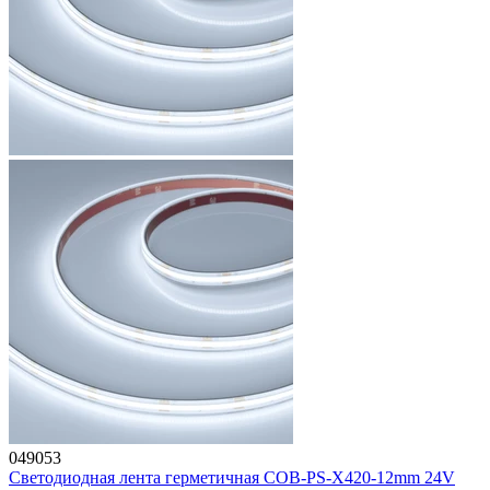
049053
Светодиодная лента герметичная COB-PS-X420-12mm 24V