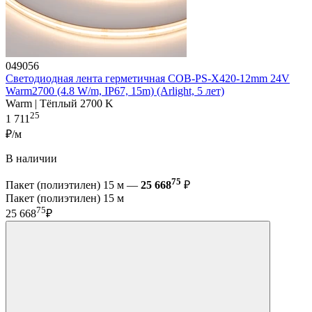
049056
Светодиодная лента герметичная COB-PS-X420-12mm 24V
Warm2700 (4.8 W/m, IP67, 15m) (Arlight, 5 лет)
Warm | Тёплый 2700 K
25
1 711
₽/м
В наличии
75
Пакет (полиэтилен) 15 м —
25 668
₽
Пакет (полиэтилен) 15 м
75
25 668
₽