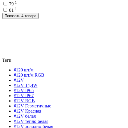
1
79
1
81
Показать 4 товара
Теги
#120 шт/м
#120 шт/м RGB
#12V
#12V 14,4W
#12V IP65
#12V IP67
#12V RGB
#12V Герметичные
#12V Красная
#12V белая
#12V тепло-белая
#12V холодно-белая