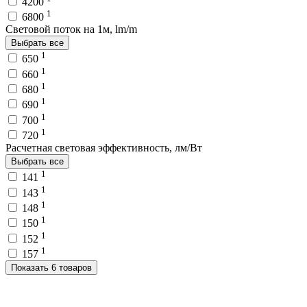
4200
1
6800
Световой поток на 1м, lm/m
Выбрать все
1
650
1
660
1
680
1
690
1
700
1
720
Расчетная световая эффективность, лм/Вт
Выбрать все
1
141
1
143
1
148
1
150
1
152
1
157
Показать 6 товаров