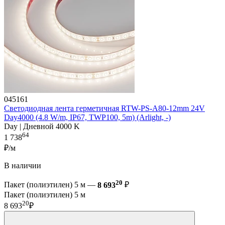
045161
Светодиодная лента герметичная RTW-PS-A80-12mm 24V
Day4000 (4.8 W/m, IP67, TWP100, 5m) (Arlight, -)
Day | Дневной 4000 K
64
1 738
₽/м
В наличии
20
Пакет (полиэтилен) 5 м —
8 693
₽
Пакет (полиэтилен) 5 м
20
8 693
₽