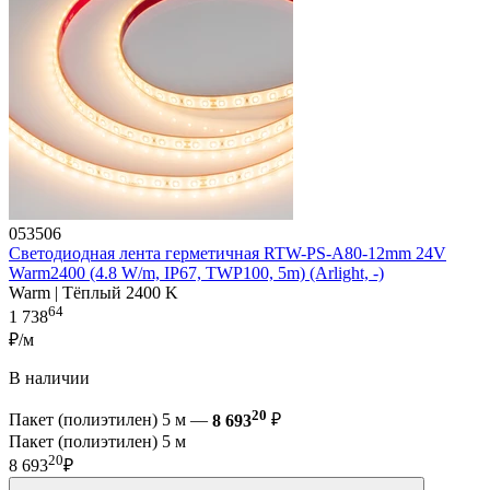
053506
Светодиодная лента герметичная RTW-PS-A80-12mm 24V
Warm2400 (4.8 W/m, IP67, TWP100, 5m) (Arlight, -)
Warm | Тёплый 2400 K
64
1 738
₽/м
В наличии
20
Пакет (полиэтилен) 5 м —
8 693
₽
Пакет (полиэтилен) 5 м
20
8 693
₽