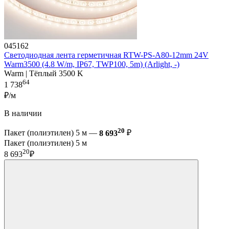
045162
Светодиодная лента герметичная RTW-PS-A80-12mm 24V
Warm3500 (4.8 W/m, IP67, TWP100, 5m) (Arlight, -)
Warm | Тёплый 3500 K
64
1 738
₽/м
В наличии
20
Пакет (полиэтилен) 5 м —
8 693
₽
Пакет (полиэтилен) 5 м
20
8 693
₽