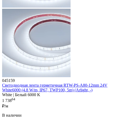
045159
Светодиодная лента герметичная RTW-PS-A80-12mm 24V
White6000 (4.8 W/m, IP67, TWP100, 5m) (Arlight, -)
White | Белый 6000 K
64
1 738
₽/м
В наличии