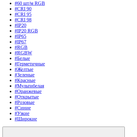
#60 шт/м RGB
#CRI 90
#CRI 95
#CRI 98
#IP20
#IP20 RGB
#IP65
#IP67
#RGB
#RGBW
#Белые
#Герметичные
#Желтые
#Зеленые
#Красные
#Мультибелая
#Оранжевые
#Открытые
#Розовые
#Синие
#Узкие
#Широкие