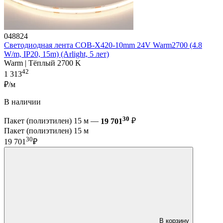
048824
Светодиодная лента COB-X420-10mm 24V Warm2700 (4.8
W/m, IP20, 15m) (Arlight, 5 лет)
Warm | Тёплый 2700 K
42
1 313
₽/м
В наличии
30
Пакет (полиэтилен) 15 м —
19 701
₽
Пакет (полиэтилен) 15 м
30
19 701
₽
В корзину