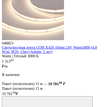
048823
Светодиодная лента COB-X420-10mm 24V Warm3000 (4.8
W/m, IP20, 15m) (Arlight, 5 лет)
Warm | Тёплый 3000 K
42
1 313
₽/м
В наличии
30
Пакет (полиэтилен) 15 м —
19 701
₽
Пакет (полиэтилен) 15 м
30
19 701
₽