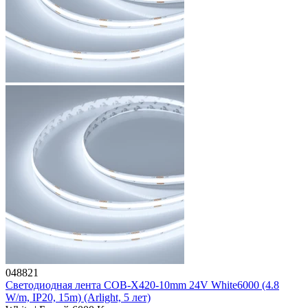
048821
Светодиодная лента COB-X420-10mm 24V White6000 (4.8
W/m, IP20, 15m) (Arlight, 5 лет)