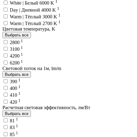
1
White | Белый 6000 K
1
Day | Дневной 4000 K
1
Warm | Тёплый 3000 K
1
Warm | Тёплый 2700 K
Цветовая температура, K
Выбрать все
1
2800
1
3100
1
4200
1
6200
Световой поток на 1м, lm/m
Выбрать все
1
390
1
400
1
410
1
420
Расчетная световая эффективность, лм/Вт
Выбрать все
1
81
1
83
1
85