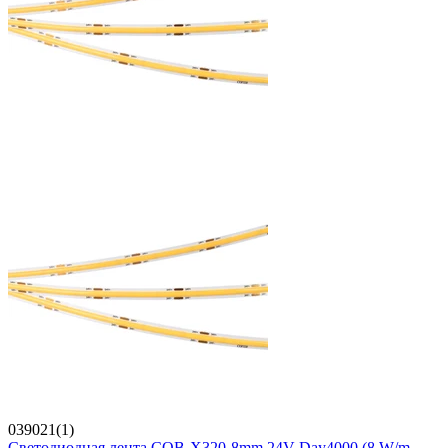
039021(1)
Светодиодная лента COB-X320-8mm 24V Day4000 (8 W/m,