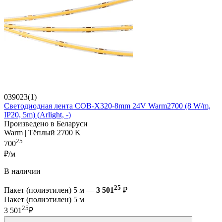
039023(1)
Светодиодная лента COB-X320-8mm 24V Warm2700 (8 W/m,
IP20, 5m) (Arlight, -)
Произведено в Беларуси
Warm | Тёплый 2700 K
25
700
₽/м
В наличии
25
Пакет (полиэтилен) 5 м —
3 501
₽
Пакет (полиэтилен) 5 м
25
3 501
₽