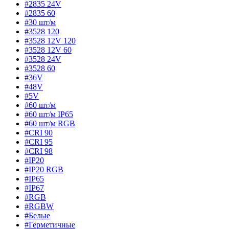
#2835 24V
#2835 60
#30 шт/м
#3528 120
#3528 12V 120
#3528 12V 60
#3528 24V
#3528 60
#36V
#48V
#5V
#60 шт/м
#60 шт/м IP65
#60 шт/м RGB
#CRI 90
#CRI 95
#CRI 98
#IP20
#IP20 RGB
#IP65
#IP67
#RGB
#RGBW
#Белые
#Герметичные