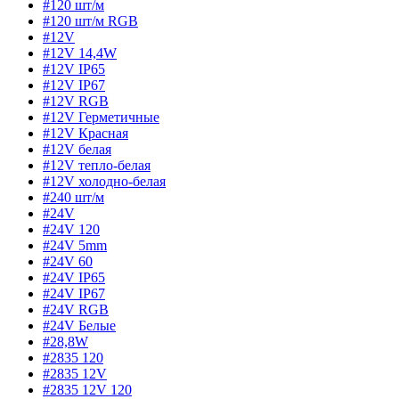
#120 шт/м
#120 шт/м RGB
#12V
#12V 14,4W
#12V IP65
#12V IP67
#12V RGB
#12V Герметичные
#12V Красная
#12V белая
#12V тепло-белая
#12V холодно-белая
#240 шт/м
#24V
#24V 120
#24V 5mm
#24V 60
#24V IP65
#24V IP67
#24V RGB
#24V Белые
#28,8W
#2835 120
#2835 12V
#2835 12V 120