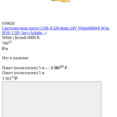
039020
Светодиодная лента COB-X320-8mm 24V White6000(8 W/m,
IP20, CSP, 5m) (Arlight, -)
White | Белый 6000 K
25
700
₽/м
Нет в наличии
25
Пакет (полиэтилен) 5 м —
3 501
₽
Пакет (полиэтилен) 5 м
25
3 501
₽