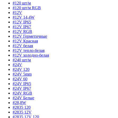
#120 шт/м
#120 шт/м RGB
#12V
#12V 14,4W
#12V IP65
#12V IP67
#12V RGB
#12V Герметичные
#12V Красная
#12V белая
#12V тепло-белая
#12V холодно-белая
#240 шт/м
#24V
#24V 120
#24V 5mm
#24V 60
#24V IP65
#24V IP67
#24V RGB
#24V Белые
#28,8W
#2835 120
#2835 12V
#2835 12V 120