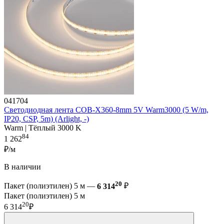
041704
Светодиодная лента COB-X360-8mm 5V Warm3000 (5 W/m,
IP20, CSP, 5m) (Arlight, -)
Warm | Тёплый 3000 K
84
1 262
₽/м
В наличии
20
Пакет (полиэтилен) 5 м —
6 314
₽
Пакет (полиэтилен) 5 м
20
6 314
₽