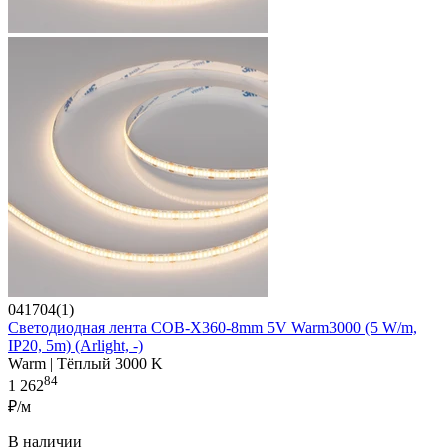
041704(1)
Светодиодная лента COB-X360-8mm 5V Warm3000 (5 W/m,
IP20, 5m) (Arlight, -)
Warm | Тёплый 3000 K
84
1 262
₽/м
В наличии