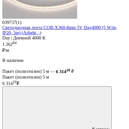
039737(1)
Светодиодная лента COB-X360-8mm 5V Day4000 (5 W/m,
IP20, 5m) (Arlight, -)
Day | Дневной 4000 K
84
1 262
₽/м
В наличии
20
Пакет (полиэтилен) 5 м —
6 314
₽
Пакет (полиэтилен) 5 м
20
6 314
₽