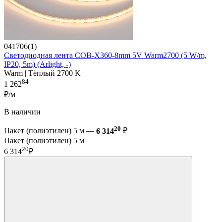
041706(1)
Светодиодная лента COB-X360-8mm 5V Warm2700 (5 W/m,
IP20, 5m) (Arlight, -)
Warm | Тёплый 2700 K
84
1 262
₽/м
В наличии
20
Пакет (полиэтилен) 5 м —
6 314
₽
Пакет (полиэтилен) 5 м
20
6 314
₽