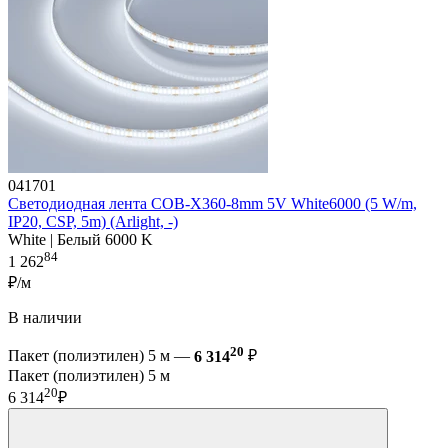
041701
Светодиодная лента COB-X360-8mm 5V White6000 (5 W/m,
IP20, CSP, 5m) (Arlight, -)
White | Белый 6000 K
84
1 262
₽/м
В наличии
20
Пакет (полиэтилен) 5 м —
6 314
₽
Пакет (полиэтилен) 5 м
20
6 314
₽