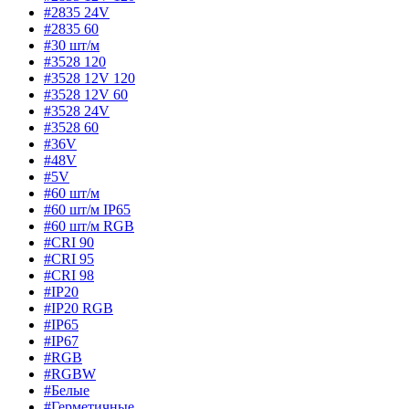
#2835 24V
#2835 60
#30 шт/м
#3528 120
#3528 12V 120
#3528 12V 60
#3528 24V
#3528 60
#36V
#48V
#5V
#60 шт/м
#60 шт/м IP65
#60 шт/м RGB
#CRI 90
#CRI 95
#CRI 98
#IP20
#IP20 RGB
#IP65
#IP67
#RGB
#RGBW
#Белые
#Герметичные