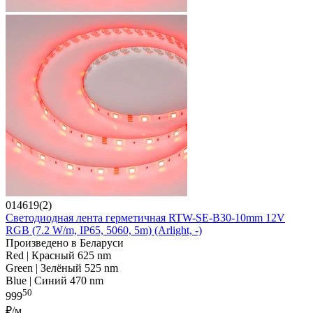
014619(2)
Светодиодная лента герметичная RTW-SE-B30-10mm 12V
RGB (7.2 W/m, IP65, 5060, 5m) (Arlight, -)
Произведено в Беларуси
Red | Красный 625 nm
Green | Зелёный 525 nm
Blue | Синий 470 nm
50
999
₽/м