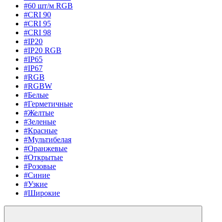
#60 шт/м RGB
#CRI 90
#CRI 95
#CRI 98
#IP20
#IP20 RGB
#IP65
#IP67
#RGB
#RGBW
#Белые
#Герметичные
#Желтые
#Зеленые
#Красные
#Мультибелая
#Оранжевые
#Открытые
#Розовые
#Синие
#Узкие
#Широкие