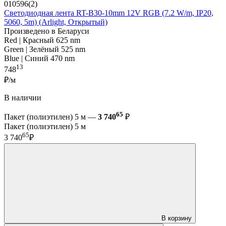
010596(2)
Светодиодная лента RT-B30-10mm 12V RGB (7.2 W/m, IP20,
5060, 5m) (Arlight, Открытый)
Произведено в Беларуси
Red | Красный 625 nm
Green | Зелёный 525 nm
Blue | Синий 470 nm
13
748
₽/м
В наличии
65
Пакет (полиэтилен) 5 м —
3 740
₽
Пакет (полиэтилен) 5 м
65
3 740
₽
В корзину