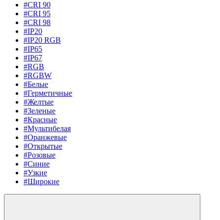
#CRI 90
#CRI 95
#CRI 98
#IP20
#IP20 RGB
#IP65
#IP67
#RGB
#RGBW
#Белые
#Герметичные
#Желтые
#Зеленые
#Красные
#Мультибелая
#Оранжевые
#Открытые
#Розовые
#Синие
#Узкие
#Широкие