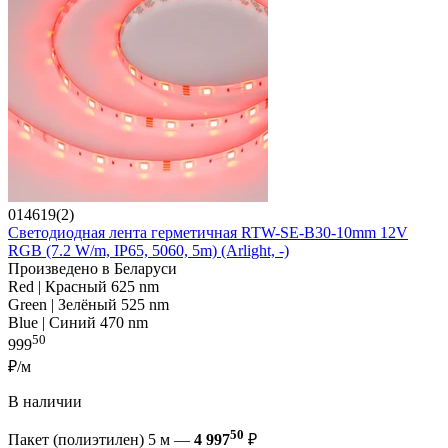
014619(2)
Светодиодная лента герметичная RTW-SE-B30-10mm 12V
RGB (7.2 W/m, IP65, 5060, 5m) (Arlight, -)
Произведено в Беларуси
Red | Красный 625 nm
Green | Зелёный 525 nm
Blue | Синий 470 nm
50
999
₽/м
В наличии
50
Пакет (полиэтилен) 5 м —
4 997
₽