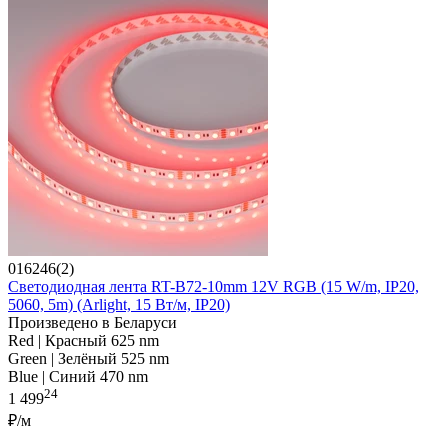
016246(2)
Светодиодная лента RT-B72-10mm 12V RGB (15 W/m, IP20,
5060, 5m) (Arlight, 15 Вт/м, IP20)
Произведено в Беларуси
Red | Красный 625 nm
Green | Зелёный 525 nm
Blue | Синий 470 nm
24
1 499
₽/м