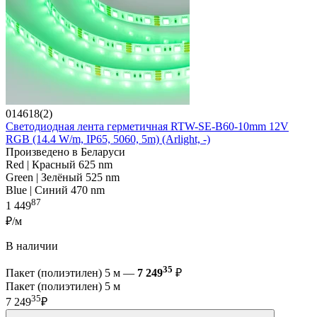
014618(2)
Светодиодная лента герметичная RTW-SE-B60-10mm 12V
RGB (14.4 W/m, IP65, 5060, 5m) (Arlight, -)
Произведено в Беларуси
Red | Красный 625 nm
Green | Зелёный 525 nm
Blue | Синий 470 nm
87
1 449
₽/м
В наличии
35
Пакет (полиэтилен) 5 м —
7 249
₽
Пакет (полиэтилен) 5 м
35
7 249
₽