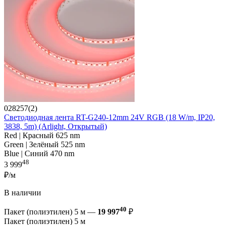
028257(2)
Светодиодная лента RT-G240-12mm 24V RGB (18 W/m, IP20,
3838, 5m) (Arlight, Открытый)
Red | Красный 625 nm
Green | Зелёный 525 nm
Blue | Синий 470 nm
48
3 999
₽/м
В наличии
40
Пакет (полиэтилен) 5 м —
19 997
₽
Пакет (полиэтилен) 5 м