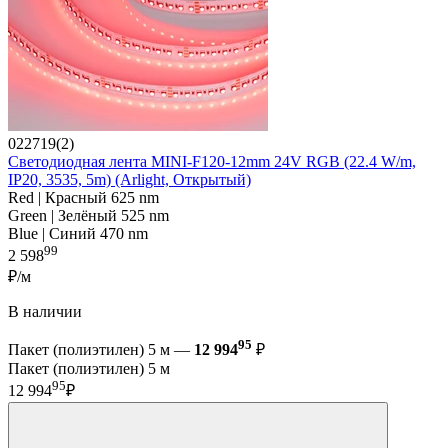
022719(2)
Светодиодная лента MINI-F120-12mm 24V RGB (22.4 W/m,
IP20, 3535, 5m) (Arlight, Открытый)
Red | Красный 625 nm
Green | Зелёный 525 nm
Blue | Синий 470 nm
99
2 598
₽/м
В наличии
95
Пакет (полиэтилен) 5 м —
12 994
₽
Пакет (полиэтилен) 5 м
95
12 994
₽