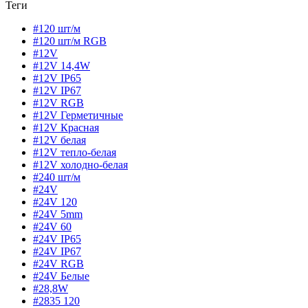
Теги
#120 шт/м
#120 шт/м RGB
#12V
#12V 14,4W
#12V IP65
#12V IP67
#12V RGB
#12V Герметичные
#12V Красная
#12V белая
#12V тепло-белая
#12V холодно-белая
#240 шт/м
#24V
#24V 120
#24V 5mm
#24V 60
#24V IP65
#24V IP67
#24V RGB
#24V Белые
#28,8W
#2835 120