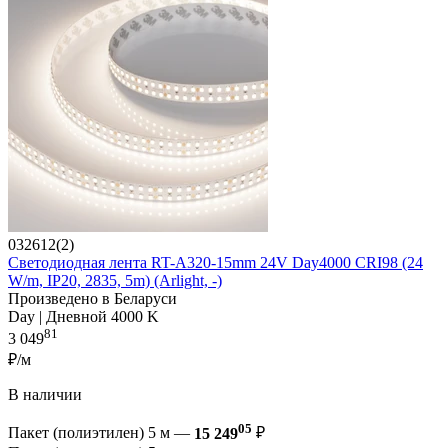
032612(2)
Светодиодная лента RT-A320-15mm 24V Day4000 CRI98 (24
W/m, IP20, 2835, 5m) (Arlight, -)
Произведено в Беларуси
Day | Дневной 4000 K
81
3 049
₽/м
В наличии
05
Пакет (полиэтилен) 5 м —
15 249
₽