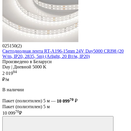
025150(2)
Светодиодная лента RT-A196-15mm 24V Day5000 CRI98 (20
W/m, IP20, 2835, 5m) (Arlight, 20 Вт/м, IP20)
Произведено в Беларуси
Day | Дневной 5000 K
94
2 019
₽/м
В наличии
70
Пакет (полиэтилен) 5 м —
10 099
₽
Пакет (полиэтилен) 5 м
70
10 099
₽