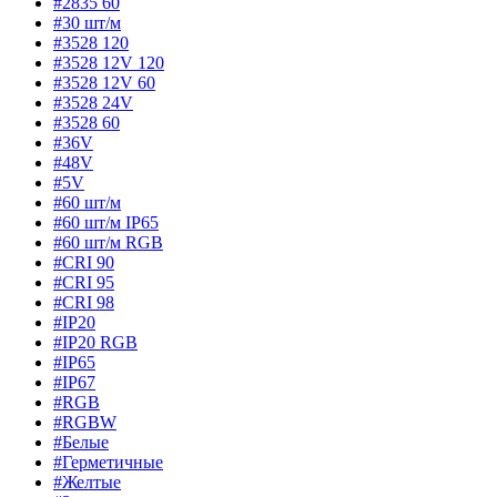
#2835 60
#30 шт/м
#3528 120
#3528 12V 120
#3528 12V 60
#3528 24V
#3528 60
#36V
#48V
#5V
#60 шт/м
#60 шт/м IP65
#60 шт/м RGB
#CRI 90
#CRI 95
#CRI 98
#IP20
#IP20 RGB
#IP65
#IP67
#RGB
#RGBW
#Белые
#Герметичные
#Желтые