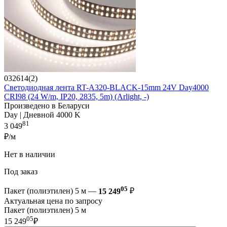
032614(2)
Светодиодная лента RT-A320-BLACK-15mm 24V Day4000
CRI98 (24 W/m, IP20, 2835, 5m) (Arlight, -)
Произведено в Беларуси
Day | Дневной 4000 K
81
3 049
₽/м
Нет в наличии
Под заказ
05
Пакет (полиэтилен) 5 м —
15 249
₽
Актуальная цена по запросу
Пакет (полиэтилен) 5 м
05
15 249
₽