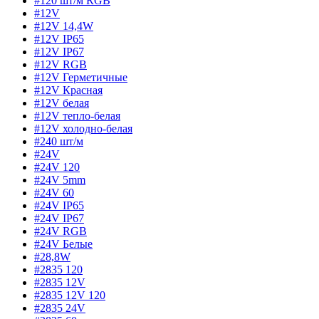
#120 шт/м RGB
#12V
#12V 14,4W
#12V IP65
#12V IP67
#12V RGB
#12V Герметичные
#12V Красная
#12V белая
#12V тепло-белая
#12V холодно-белая
#240 шт/м
#24V
#24V 120
#24V 5mm
#24V 60
#24V IP65
#24V IP67
#24V RGB
#24V Белые
#28,8W
#2835 120
#2835 12V
#2835 12V 120
#2835 24V