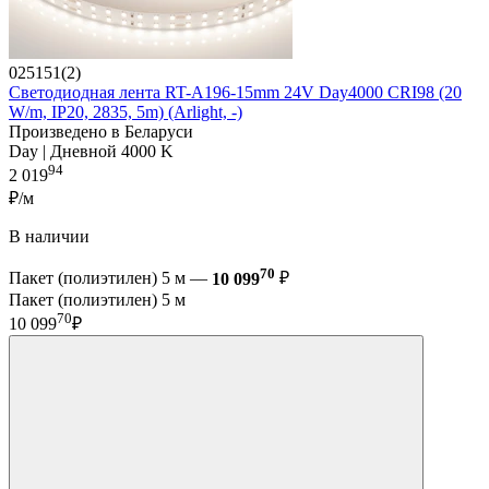
025151(2)
Светодиодная лента RT-A196-15mm 24V Day4000 CRI98 (20
W/m, IP20, 2835, 5m) (Arlight, -)
Произведено в Беларуси
Day | Дневной 4000 K
94
2 019
₽/м
В наличии
70
Пакет (полиэтилен) 5 м —
10 099
₽
Пакет (полиэтилен) 5 м
70
10 099
₽