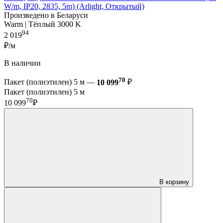
W/m, IP20, 2835, 5m) (Arlight, Открытый)
Произведено в Беларуси
Warm | Тёплый 3000 K
94
2 019
₽/м
В наличии
70
Пакет (полиэтилен) 5 м —
10 099
₽
Пакет (полиэтилен) 5 м
70
10 099
₽
В корзину