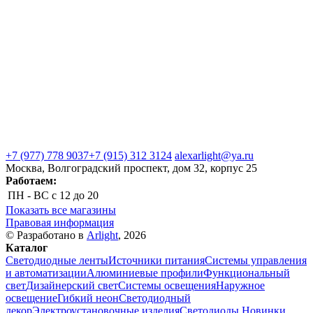
+7 (977) 778 9037
+7 (915) 312 3124
alexarlight@ya.ru
Москва, Волгоградский проспект, дом 32, корпус 25
Работаем:
ПН - ВС
с 12 до 20
Показать все магазины
Правовая информация
© Разработано в
Arlight
, 2026
Каталог
Светодиодные ленты
Источники питания
Системы управления
и автоматизации
Алюминиевые профили
Функциональный
свет
Дизайнерский свет
Системы освещения
Наружное
освещение
Гибкий неон
Светодиодный
декор
Электроустановочные изделия
Светодиоды
Новинки