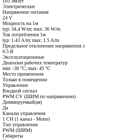
105 лм/Вт
Электрические
Напряжение питания
24 V
Мощность на 1м
typ: 34.4 W/m; max: 36 W/m
Ток потребления 1м
typ: 1.43 A/m; max: 1.5 A/m
Предельное отклонение напряжения ±
0.5 В
Эксплуатационные
Диапазон рабочих температур
min: -30 °C; max: 45 °C
Место применения
Только в помещении
Управление
Входной сигнал
PWM СV (ШИМ по напряжению)
Диммируемый(ая)
Да
Каналы управления
1 CH (1 канал - Mono)
Тип управления
PWM (ШИМ)
Габариты