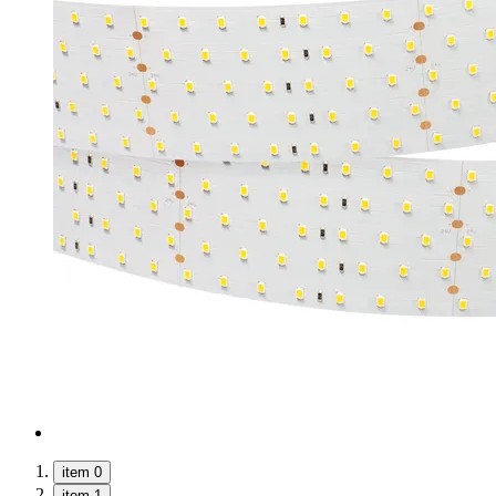
item 0
item 1