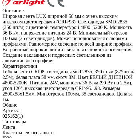
Описание
Широкая лента LUX шириной 58 мм с очень высоким
индексом цветопередачи (CRI>98). Светодиоды SMD 2835
(350 шт/м) с цветовой температурой 4800–5200 К. Мощность
36 Вт/м, напряжение питания 24 В. Минимальный отрезок
100 мм (35 светодиодов). Может использоваться с любыми
профилями. Равномерное свечение по всей ширине профиля.
Встроенные широкие линии света для основного освещения.
Создание накладных и подвесных светильников из
алюминиевого профиля.
Характеристики
Гибкая лента CRI98, светодиоды smd 2835, 350 шт/м (875шт на
2.5м), белая плата 58 мм, скотч 3М. Цвет БЕЛЫЙ ДНЕВНОЙ
4800-5200K. Питание 24V, мощность 36 Вт/м (90 Вт на 2.5м),
угол 120°, высокая цветопередача CRI>95...98. Размеры
2500х58x1.5мм. Мин.отрезок 100мм, 35 светодиодов. Цена за
1м.
Общие
Артикул
025162(1)
Тип товара
Лента
Класс пылевлагозащиты