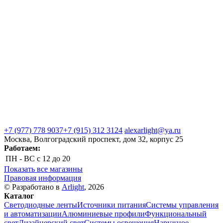
+7 (977) 778 9037
+7 (915) 312 3124
alexarlight@ya.ru
Москва, Волгоградский проспект, дом 32, корпус 25
Работаем:
ПН - ВС
с 12 до 20
Показать все магазины
Правовая информация
© Разработано в
Arlight
, 2026
Каталог
Светодиодные ленты
Источники питания
Системы управления
и автоматизации
Алюминиевые профили
Функциональный
свет
Дизайнерский свет
Системы освещения
Наружное