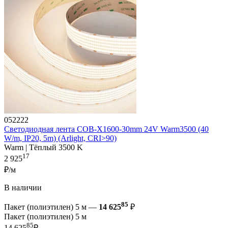
052222
Светодиодная лента COB-X1600-30mm 24V Warm3500 (40
W/m, IP20, 5m) (Arlight, CRI>90)
Warm | Тёплый 3500 K
17
2 925
₽/м
В наличии
85
Пакет (полиэтилен) 5 м —
14 625
₽
Пакет (полиэтилен) 5 м
85
14 625
₽