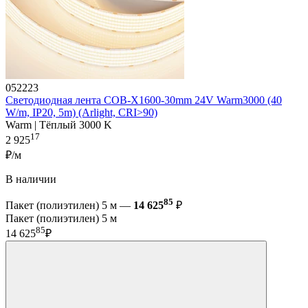
052223
Светодиодная лента COB-X1600-30mm 24V Warm3000 (40
W/m, IP20, 5m) (Arlight, CRI>90)
Warm | Тёплый 3000 K
17
2 925
₽/м
В наличии
85
Пакет (полиэтилен) 5 м —
14 625
₽
Пакет (полиэтилен) 5 м
85
14 625
₽