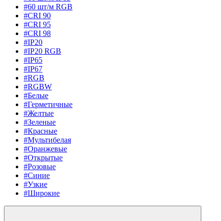
#60 шт/м RGB
#CRI 90
#CRI 95
#CRI 98
#IP20
#IP20 RGB
#IP65
#IP67
#RGB
#RGBW
#Белые
#Герметичные
#Желтые
#Зеленые
#Красные
#Мультибелая
#Оранжевые
#Открытые
#Розовые
#Синие
#Узкие
#Широкие