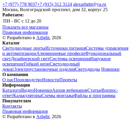
+7 (977) 778 9037
+7 (915) 312 3124
alexarlight@ya.ru
Москва, Волгоградский проспект, дом 32, корпус 25
Работаем:
ПН - ВС
с 12 до 20
Показать все магазины
Правовая информация
© Разработано в
Arlight
, 2026
Каталог
Светодиодные ленты
Источники питания
Системы управления
и автоматизации
Алюминиевые профили
Функциональный
свет
Дизайнерский свет
Системы освещения
Наружное
освещение
Гибкий неон
Светодиодный
декор
Электроустановочные изделия
Светодиоды
Новинки
О компании
О нас
Производство
Новости
Проекты
Информация
Каталоги
Видео
Новинки
Архив вебинаров
Статьи
Вопрос-
ответ
Калькуляторы
Схемы монтажа
Файлы и программы
Покупателям
Контакты
Правовая информация
© Разработано в
Arlight
, 2026