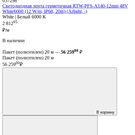
057298
Светодиодная лента герметичная RTW-PFS-A140-12mm 48V
White6000 (12 W/m, IP68, 20m) (Arlight, -)
White | Белый 6000 K
95
2 812
₽/м
В наличии
00
Пакет (полиэтилен) 20 м —
56 259
₽
Пакет (полиэтилен) 20 м
00
56 259
₽
В корзину