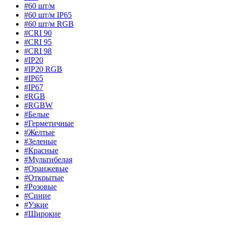
#60 шт/м
#60 шт/м IP65
#60 шт/м RGB
#CRI 90
#CRI 95
#CRI 98
#IP20
#IP20 RGB
#IP65
#IP67
#RGB
#RGBW
#Белые
#Герметичные
#Желтые
#Зеленые
#Красные
#Мультибелая
#Оранжевые
#Открытые
#Розовые
#Синие
#Узкие
#Широкие