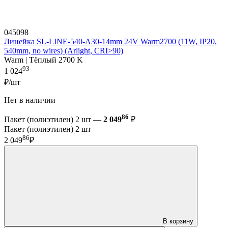
045098
Линейка SL-LINE-540-A30-14mm 24V Warm2700 (11W, IP20,
540mm, no wires) (Arlight, CRI>90)
Warm | Тёплый 2700 K
93
1 024
₽/шт
Нет в наличии
86
Пакет (полиэтилен) 2 шт —
2 049
₽
Пакет (полиэтилен) 2 шт
86
2 049
₽
В корзину