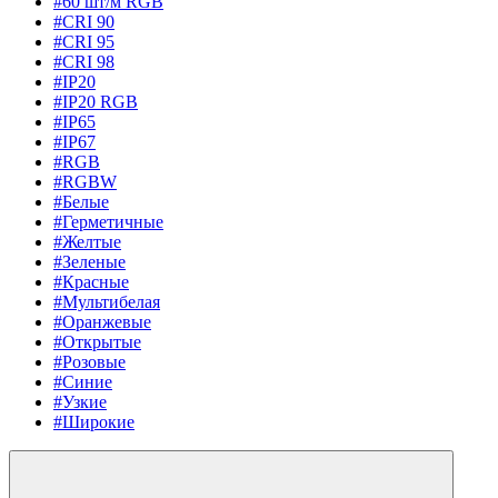
#60 шт/м RGB
#CRI 90
#CRI 95
#CRI 98
#IP20
#IP20 RGB
#IP65
#IP67
#RGB
#RGBW
#Белые
#Герметичные
#Желтые
#Зеленые
#Красные
#Мультибелая
#Оранжевые
#Открытые
#Розовые
#Синие
#Узкие
#Широкие