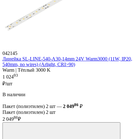
042145
Линейка SL-LINE-540-A30-14mm 24V Warm3000 (11W, IP20,
540mm, no wires) (Arlight, CRI>90)
Warm | Тёплый 3000 K
93
1 024
₽/шт
В наличии
86
Пакет (полиэтилен) 2 шт —
2 049
₽
Пакет (полиэтилен) 2 шт
86
2 049
₽