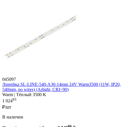
045097
Линейка SL-LINE-540-A30-14mm 24V Warm3500 (11W, IP20,
540mm, no wires) (Arlight, CRI>90)
Warm | Тёплый 3500 K
93
1 024
₽/шт
В наличии
86