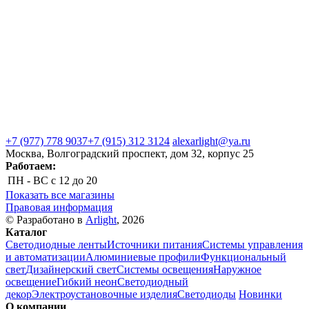
+7 (977) 778 9037
+7 (915) 312 3124
alexarlight@ya.ru
Москва, Волгоградский проспект, дом 32, корпус 25
Работаем:
ПН - ВС
с 12 до 20
Показать все магазины
Правовая информация
© Разработано в
Arlight
, 2026
Каталог
Светодиодные ленты
Источники питания
Системы управления
и автоматизации
Алюминиевые профили
Функциональный
свет
Дизайнерский свет
Системы освещения
Наружное
освещение
Гибкий неон
Светодиодный
декор
Электроустановочные изделия
Светодиоды
Новинки
О компании