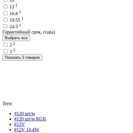
10
1
12
1
16.8
1
19.55
1
24.3
Гарантийный срок, год(а)
Выбрать все
2
2
3
3
Показать 5 товаров
Теги
#120 шт/м
#120 шт/м RGB
#12V
#12V 14,4W