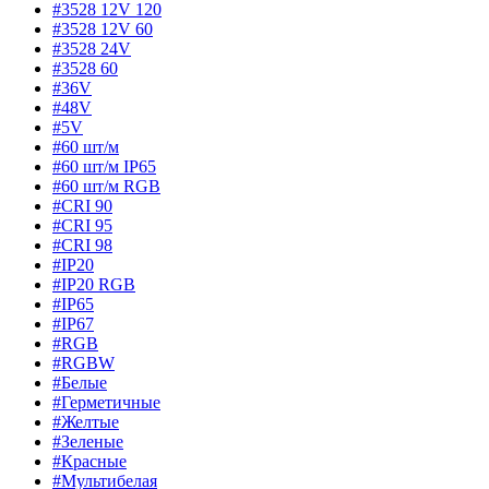
#3528 12V 120
#3528 12V 60
#3528 24V
#3528 60
#36V
#48V
#5V
#60 шт/м
#60 шт/м IP65
#60 шт/м RGB
#CRI 90
#CRI 95
#CRI 98
#IP20
#IP20 RGB
#IP65
#IP67
#RGB
#RGBW
#Белые
#Герметичные
#Желтые
#Зеленые
#Красные
#Мультибелая