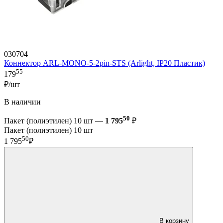
030704
Коннектор ARL-MONO-5-2pin-STS (Arlight, IP20 Пластик)
55
179
₽/шт
В наличии
50
Пакет (полиэтилен) 10 шт —
1 795
₽
Пакет (полиэтилен) 10 шт
50
1 795
₽
В корзину