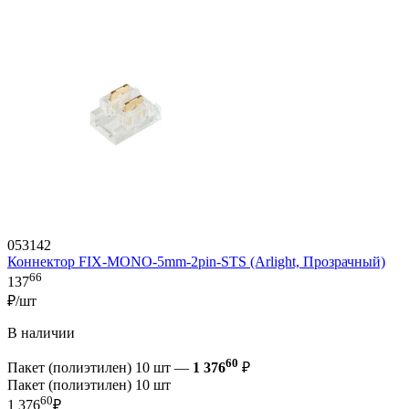
053142
Коннектор FIX-MONO-5mm-2pin-STS (Arlight, Прозрачный)
66
137
₽/шт
В наличии
60
Пакет (полиэтилен) 10 шт —
1 376
₽
Пакет (полиэтилен) 10 шт
60
1 376
₽