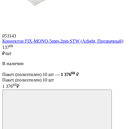
053143
Коннектор FIX-MONO-5mm-2pin-STW (Arlight, Прозрачный)
66
137
₽/шт
В наличии
60
Пакет (полиэтилен) 10 шт —
1 376
₽
Пакет (полиэтилен) 10 шт
60
1 376
₽