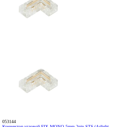
053144
Коннектор угловой FIX-MONO-5mm-2pin-STS (Arlight,