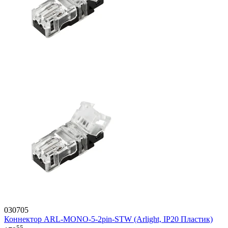
030705
Коннектор ARL-MONO-5-2pin-STW (Arlight, IP20 Пластик)
55