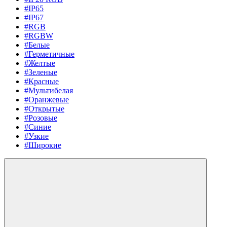
#IP65
#IP67
#RGB
#RGBW
#Белые
#Герметичные
#Желтые
#Зеленые
#Красные
#Мультибелая
#Оранжевые
#Открытые
#Розовые
#Синие
#Узкие
#Широкие