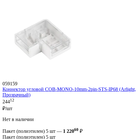
059159
Коннектор угловой COB-MONO-10mm-2pin-STS-IP68 (Arlight,
Прозрачный)
12
244
₽/шт
Нет в наличии
60
Пакет (полиэтилен) 5 шт —
1 220
₽
Пакет (полиэтилен) 5 шт