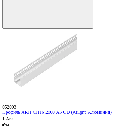
052093
Профиль ARH-CH16-2000-ANOD (Arlight, Алюминий)
93
1 226
₽/м