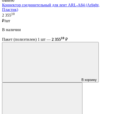
048890
Коннектор соединительный для лент ARL-A84 (Arlight,
Пластик)
10
2 355
₽/шт
В наличии
10
Пакет (полиэтилен) 1 шт —
2 355
₽
В корзину