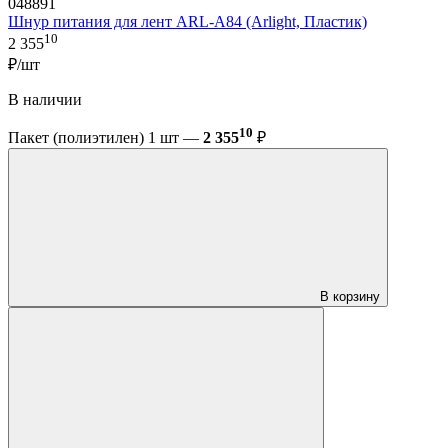
048891
Шнур питания для лент ARL-A84 (Arlight, Пластик)
10
2 355
₽/шт
В наличии
10
Пакет (полиэтилен) 1 шт —
2 355
₽
В корзину