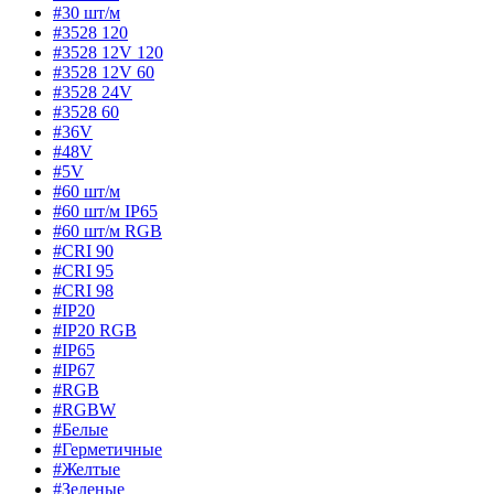
#30 шт/м
#3528 120
#3528 12V 120
#3528 12V 60
#3528 24V
#3528 60
#36V
#48V
#5V
#60 шт/м
#60 шт/м IP65
#60 шт/м RGB
#CRI 90
#CRI 95
#CRI 98
#IP20
#IP20 RGB
#IP65
#IP67
#RGB
#RGBW
#Белые
#Герметичные
#Желтые
#Зеленые