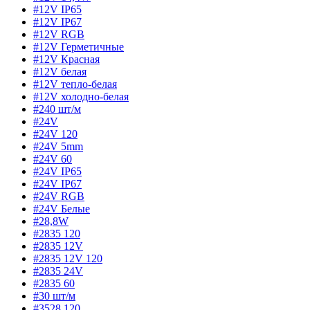
#12V IP65
#12V IP67
#12V RGB
#12V Герметичные
#12V Красная
#12V белая
#12V тепло-белая
#12V холодно-белая
#240 шт/м
#24V
#24V 120
#24V 5mm
#24V 60
#24V IP65
#24V IP67
#24V RGB
#24V Белые
#28,8W
#2835 120
#2835 12V
#2835 12V 120
#2835 24V
#2835 60
#30 шт/м
#3528 120