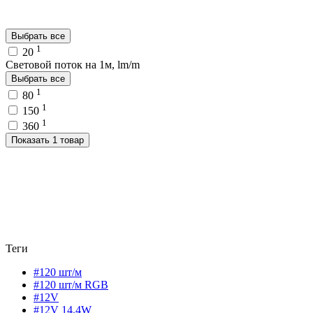
Выбрать все
1
20
Световой поток на 1м, lm/m
Выбрать все
1
80
1
150
1
360
Показать 1 товар
Теги
#120 шт/м
#120 шт/м RGB
#12V
#12V 14,4W