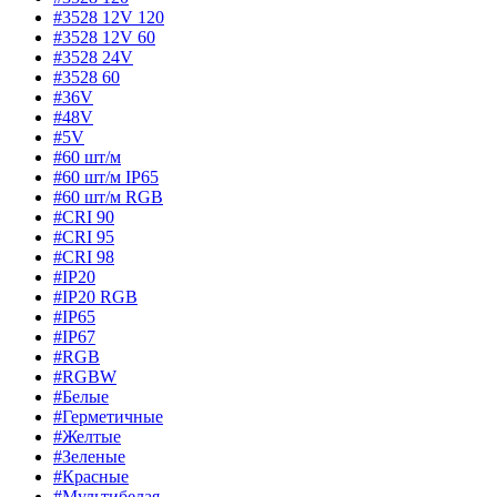
#3528 12V 120
#3528 12V 60
#3528 24V
#3528 60
#36V
#48V
#5V
#60 шт/м
#60 шт/м IP65
#60 шт/м RGB
#CRI 90
#CRI 95
#CRI 98
#IP20
#IP20 RGB
#IP65
#IP67
#RGB
#RGBW
#Белые
#Герметичные
#Желтые
#Зеленые
#Красные
#Мультибелая