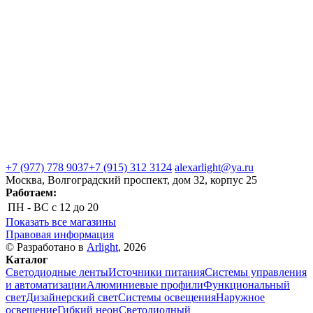
+7 (977) 778 9037
+7 (915) 312 3124
alexarlight@ya.ru
Москва, Волгоградский проспект, дом 32, корпус 25
Работаем:
ПН - ВС
с 12 до 20
Показать все магазины
Правовая информация
© Разработано в
Arlight
, 2026
Каталог
Светодиодные ленты
Источники питания
Системы управления
и автоматизации
Алюминиевые профили
Функциональный
свет
Дизайнерский свет
Системы освещения
Наружное
освещение
Гибкий неон
Светодиодный