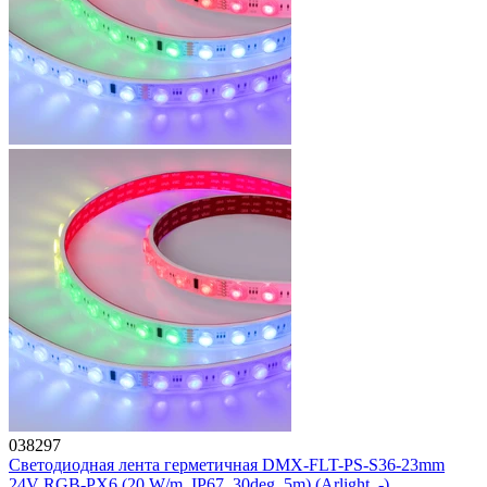
038297
Светодиодная лента герметичная DMX-FLT-PS-S36-23mm
24V RGB-PX6 (20 W/m, IP67, 30deg, 5m) (Arlight, -)