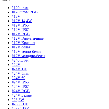
#120 шт/м
#120 шт/м RGB
#12V
#12V 14,4W
#12V IP65
#12V IP67
#12V RGB
#12V Герметичные
#12V Красная
#12V белая
#12V тепло-белая
#12V холодно-белая
#240 шт/м
#24V
#24V 120
#24V 5mm
#24V 60
#24V IP65
#24V IP67
#24V RGB
#24V Белые
#28,8W
#2835 120
#2835 12V