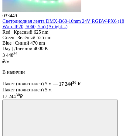
033449
Светодиодная лента DMX-B60-10mm 24V RGBW-PX6 (18
W/m, IP20, 5060, 5m) (Arlight, -)
Red | Красный 625 nm
Green | Зелёный 525 nm
Blue | Синий 470 nm
Day | Дневной 4000 K
86
3 448
₽/м
В наличии
30
Пакет (полиэтилен) 5 м —
17 244
₽
Пакет (полиэтилен) 5 м
30
17 244
₽