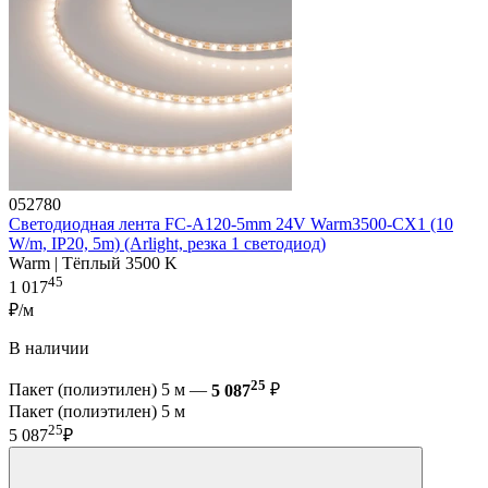
052780
Светодиодная лента FC-A120-5mm 24V Warm3500-CX1 (10
W/m, IP20, 5m) (Arlight, резка 1 светодиод)
Warm | Тёплый 3500 K
45
1 017
₽/м
В наличии
25
Пакет (полиэтилен) 5 м —
5 087
₽
Пакет (полиэтилен) 5 м
25
5 087
₽