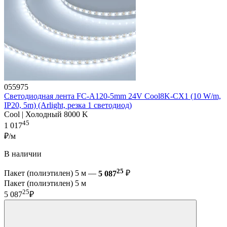
055975
Светодиодная лента FC-A120-5mm 24V Cool8K-CX1 (10 W/m,
IP20, 5m) (Arlight, резка 1 светодиод)
Cool | Холодный 8000 K
45
1 017
₽/м
В наличии
25
Пакет (полиэтилен) 5 м —
5 087
₽
Пакет (полиэтилен) 5 м
25
5 087
₽