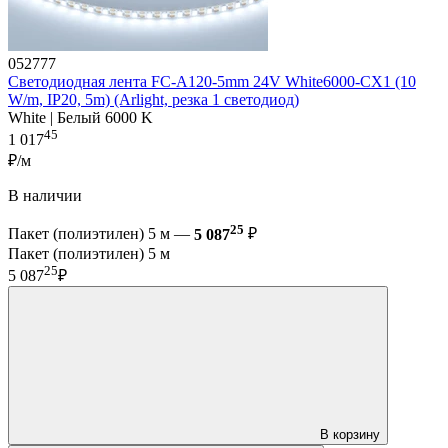
052777
Светодиодная лента FC-A120-5mm 24V White6000-CX1 (10
W/m, IP20, 5m) (Arlight, резка 1 светодиод)
White | Белый 6000 K
45
1 017
₽/м
В наличии
25
Пакет (полиэтилен) 5 м —
5 087
₽
Пакет (полиэтилен) 5 м
25
5 087
₽
В корзину