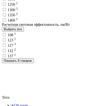
1
1250
3
1300
2
1350
1
1400
Расчетная световая эффективность, лм/Вт
Выбрать все
1
108
1
123
3
127
2
132
1
137
Показать 8 товаров
Теги
#120 шт/м