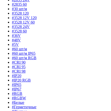
#2835 60
#30 шт/м
#3528 120
#3528 12V 120
#3528 12V 60
#3528 24V
#3528 60
#36V
#48V
#5V
#60 шт/м
#60 шт/м IP65
#60 шт/м RGB
#CRI 90
#CRI 95
#CRI 98
#IP20
#IP20 RGB
#IP65
#IP67
#RGB
#RGBW
#Белые
#Герметичные