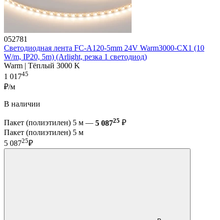
052781
Светодиодная лента FC-A120-5mm 24V Warm3000-CX1 (10
W/m, IP20, 5m) (Arlight, резка 1 светодиод)
Warm | Тёплый 3000 K
45
1 017
₽/м
В наличии
25
Пакет (полиэтилен) 5 м —
5 087
₽
Пакет (полиэтилен) 5 м
25
5 087
₽