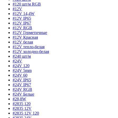
#120 шт/м RGB
#12V
#12V 14,4W
#12V IP65
#12V IP67
#12V RGB
#12V Герметичные
#12V Красная
#12V белая
#12V тепло-белая
#12V холодно-белая
#240 шт/м
#24V
#24V 120
#24V 5mm
#24V 60
#24V IP65
#24V IP67
#24V RGB
#24V Белые
#28,8W
#2835 120
#2835 12V
#2835 12V 120
#2835 24V