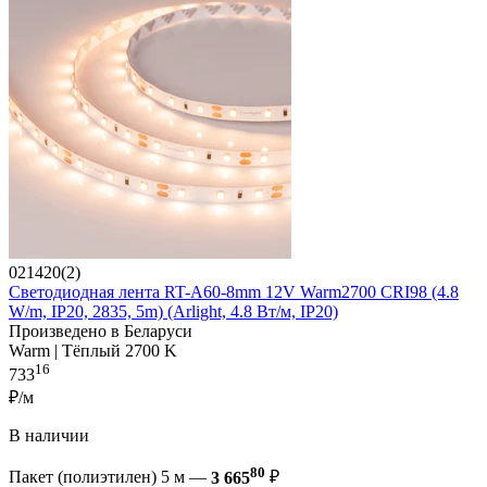
021420(2)
Светодиодная лента RT-A60-8mm 12V Warm2700 CRI98 (4.8
W/m, IP20, 2835, 5m) (Arlight, 4.8 Вт/м, IP20)
Произведено в Беларуси
Warm | Тёплый 2700 K
16
733
₽/м
В наличии
80
Пакет (полиэтилен) 5 м —
3 665
₽