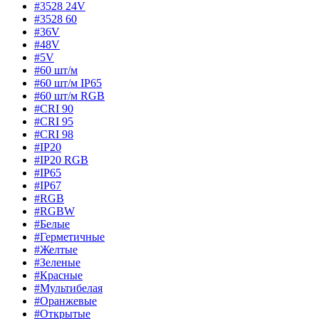
#3528 24V
#3528 60
#36V
#48V
#5V
#60 шт/м
#60 шт/м IP65
#60 шт/м RGB
#CRI 90
#CRI 95
#CRI 98
#IP20
#IP20 RGB
#IP65
#IP67
#RGB
#RGBW
#Белые
#Герметичные
#Желтые
#Зеленые
#Красные
#Мультибелая
#Оранжевые
#Открытые