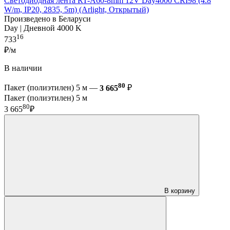
Светодиодная лента RT-A60-8mm 12V Day4000 CRI98 (4.8
W/m, IP20, 2835, 5m) (Arlight, Открытый)
Произведено в Беларуси
Day | Дневной 4000 K
16
733
₽/м
В наличии
80
Пакет (полиэтилен) 5 м —
3 665
₽
Пакет (полиэтилен) 5 м
80
3 665
₽
В корзину