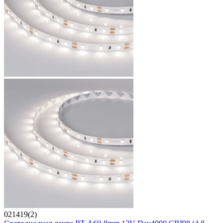
021419(2)