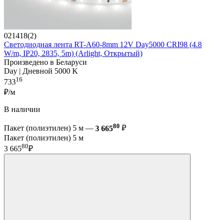
021418(2)
Светодиодная лента RT-A60-8mm 12V Day5000 CRI98 (4.8
W/m, IP20, 2835, 5m) (Arlight, Открытый)
Произведено в Беларуси
Day | Дневной 5000 K
16
733
₽/м
В наличии
80
Пакет (полиэтилен) 5 м —
3 665
₽
Пакет (полиэтилен) 5 м
80
3 665
₽