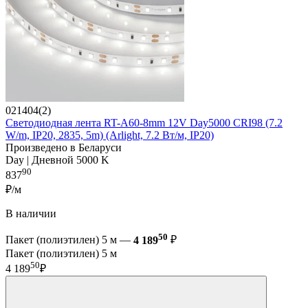
021404(2)
Светодиодная лента RT-A60-8mm 12V Day5000 CRI98 (7.2
W/m, IP20, 2835, 5m) (Arlight, 7.2 Вт/м, IP20)
Произведено в Беларуси
Day | Дневной 5000 K
90
837
₽/м
В наличии
50
Пакет (полиэтилен) 5 м —
4 189
₽
Пакет (полиэтилен) 5 м
50
4 189
₽