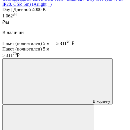
IP20, CSP, 5m) (Arlight, -)
Day | Дневной 4000 K
34
1 062
₽/м
В наличии
70
Пакет (полиэтилен) 5 м —
5 311
₽
Пакет (полиэтилен) 5 м
70
5 311
₽
В корзину