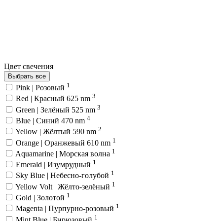
Цвет свечения
Выбрать все
1
Pink | Розовый
3
Red | Красный 625 nm
3
Green | Зелёный 525 nm
4
Blue | Синий 470 nm
2
Yellow | Жёлтый 590 nm
1
Orange | Оранжевый 610 nm
1
Aquamarine | Морская волна
1
Emerald | Изумрудный
1
Sky Blue | Небесно-голубой
1
Yellow Volt | Жёлто-зелёный
1
Gold | Золотой
1
Magenta | Пурпурно-розовый
1
Mint Blue | Бирюзовый