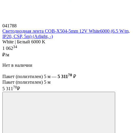
041788
Светодиодная лента COB-X504-5mm 12V White6000 (6.5 W/m,
IP20, CSP, 5m) (Arlight, -)
White | Белый 6000 K
34
1 062
₽/м
Нет в наличии
70
Пакет (полиэтилен) 5 м —
5 311
₽
Пакет (полиэтилен) 5 м
70
5 311
₽