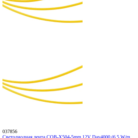
037856
Светодиодная лента COB-X504-5mm 12V Day4000 (6.5 W/m,