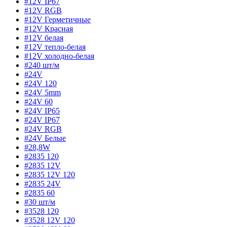
#12V IP67
#12V RGB
#12V Герметичные
#12V Красная
#12V белая
#12V тепло-белая
#12V холодно-белая
#240 шт/м
#24V
#24V 120
#24V 5mm
#24V 60
#24V IP65
#24V IP67
#24V RGB
#24V Белые
#28,8W
#2835 120
#2835 12V
#2835 12V 120
#2835 24V
#2835 60
#30 шт/м
#3528 120
#3528 12V 120