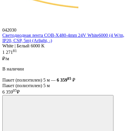
042030
Светодиодная лента COB-X480-4mm 24V White6000 (4 W/m,
IP20, CSP, 5m) (Arlight, -)
White | Белый 6000 K
81
1 271
₽/м
В наличии
05
Пакет (полиэтилен) 5 м —
6 359
₽
Пакет (полиэтилен) 5 м
05
6 359
₽