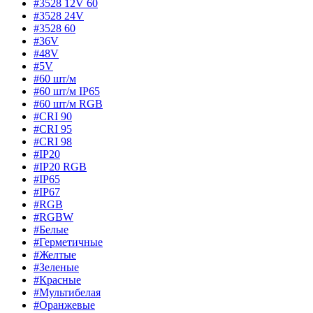
#3528 12V 60
#3528 24V
#3528 60
#36V
#48V
#5V
#60 шт/м
#60 шт/м IP65
#60 шт/м RGB
#CRI 90
#CRI 95
#CRI 98
#IP20
#IP20 RGB
#IP65
#IP67
#RGB
#RGBW
#Белые
#Герметичные
#Желтые
#Зеленые
#Красные
#Мультибелая
#Оранжевые