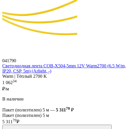
041790
Светодиодная лента COB-X504-5mm 12V Warm2700 (6.5 W/m,
IP20, CSP, 5m) (Arlight, -)
Warm | Тёплый 2700 K
34
1 062
₽/м
В наличии
70
Пакет (полиэтилен) 5 м —
5 311
₽
Пакет (полиэтилен) 5 м
70
5 311
₽