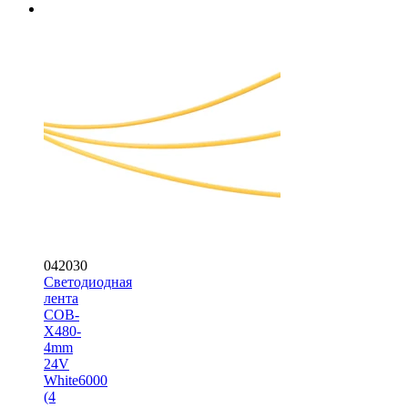
042030
Светодиодная
лента
COB-
X480-
4mm
24V
White6000
(4