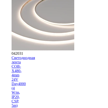
042031
Светодиодная
лента
COB-
X480-
4mm
24V
Day4000
(4
W/m,
IP20,
CSP,
5m)