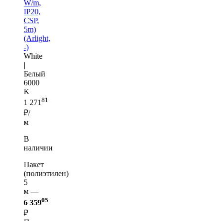
W/m,
IP20,
CSP,
5m)
(Arlight,
-)
White
|
Белый
6000
K
81
1 271
₽/
м
В
наличии
Пакет
(полиэтилен)
5
м —
05
6 359
₽