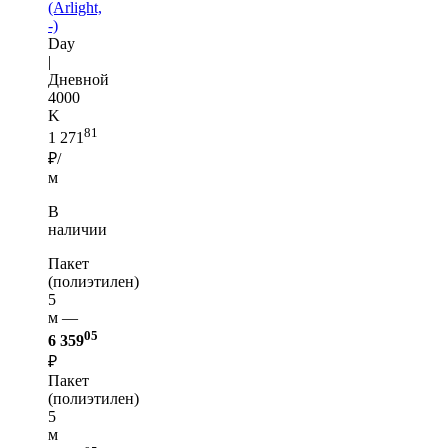
(Arlight,
-)
Day
|
Дневной
4000
K
81
1 271
₽/
м
В
наличии
Пакет
(полиэтилен)
5
м —
05
6 359
₽
Пакет
(полиэтилен)
5
м