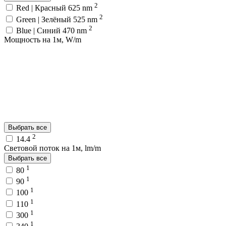
2
Red | Красный 625 nm
2
Green | Зелёный 525 nm
2
Blue | Синий 470 nm
Мощность на 1м, W/m
Выбрать все
2
14.4
Световой поток на 1м, lm/m
Выбрать все
1
80
1
90
1
100
1
110
1
300
1