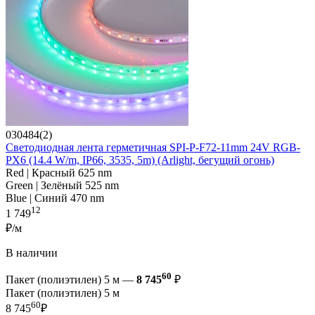
030484(2)
Светодиодная лента герметичная SPI-P-F72-11mm 24V RGB-
PX6 (14.4 W/m, IP66, 3535, 5m) (Arlight, бегущий огонь)
Red | Красный 625 nm
Green | Зелёный 525 nm
Blue | Синий 470 nm
12
1 749
₽/м
В наличии
60
Пакет (полиэтилен) 5 м —
8 745
₽
Пакет (полиэтилен) 5 м
60
8 745
₽