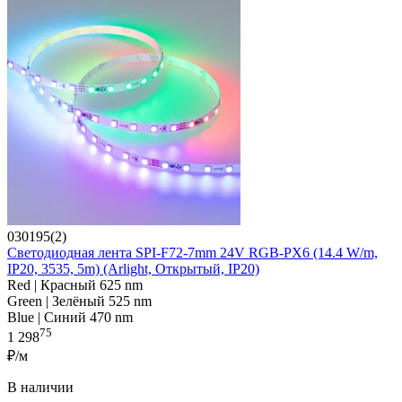
030195(2)
Светодиодная лента SPI-F72-7mm 24V RGB-PX6 (14.4 W/m,
IP20, 3535, 5m) (Arlight, Открытый, IP20)
Red | Красный 625 nm
Green | Зелёный 525 nm
Blue | Синий 470 nm
75
1 298
₽/м
В наличии