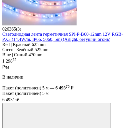
026365(3)
Светодиодная лента герметичная SPI-P-B60-12mm 12V RGB-
PX3 (14.4W/m, IP66, 5060, 5m) (Arlight, бегущий огонь)
Red | Красный 625 nm
Green | Зелёный 525 nm
Blue | Синий 470 nm
75
1 298
₽/м
В наличии
75
Пакет (полиэтилен) 5 м —
6 493
₽
Пакет (полиэтилен) 5 м
75
6 493
₽