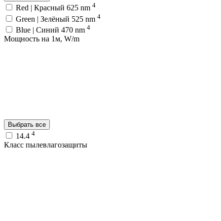
4
Red | Красный 625 nm
4
Green | Зелёный 525 nm
4
Blue | Синий 470 nm
Мощность на 1м, W/m
Выбрать все
4
14.4
Класс пылевлагозащиты