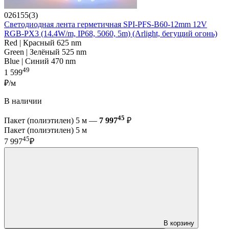
026155(3)
Светодиодная лента герметичная SPI-PFS-B60-12mm 12V
RGB-PX3 (14.4W/m, IP68, 5060, 5m) (Arlight, бегущий огонь)
Red | Красный 625 nm
Green | Зелёный 525 nm
Blue | Синий 470 nm
49
1 599
₽/м
В наличии
45
Пакет (полиэтилен) 5 м —
7 997
₽
Пакет (полиэтилен) 5 м
45
7 997
₽
В корзину