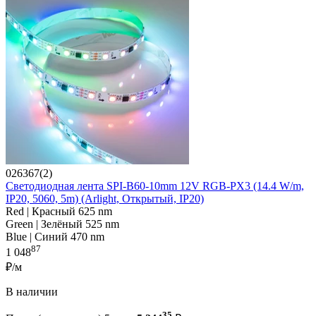
026367(2)
Светодиодная лента SPI-B60-10mm 12V RGB-PX3 (14.4 W/m,
IP20, 5060, 5m) (Arlight, Открытый, IP20)
Red | Красный 625 nm
Green | Зелёный 525 nm
Blue | Синий 470 nm
87
1 048
₽/м
В наличии
35