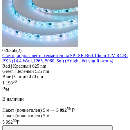
026366(2)
Светодиодная лента герметичная SPI-SE-B60-10mm 12V RGB-
PX3 (14.4 W/m, IP65, 5060, 5m) (Arlight, бегущий огонь)
Red | Красный 625 nm
Green | Зелёный 525 nm
Blue | Синий 470 nm
50
1 198
₽/м
В наличии
50
Пакет (полиэтилен) 5 м —
5 992
₽
Пакет (полиэтилен) 5 м
50
5 992
₽