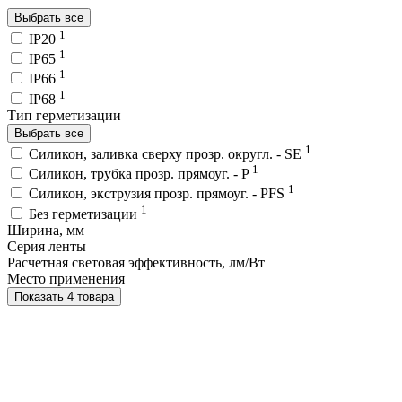
Выбрать все
1
IP20
1
IP65
1
IP66
1
IP68
Тип герметизации
Выбрать все
1
Силикон, заливка сверху прозр. округл. - SE
1
Силикон, трубка прозр. прямоуг. - P
1
Силикон, экструзия прозр. прямоуг. - PFS
1
Без герметизации
Ширина, мм
Серия ленты
Расчетная световая эффективность, лм/Вт
Место применения
Показать 4 товара