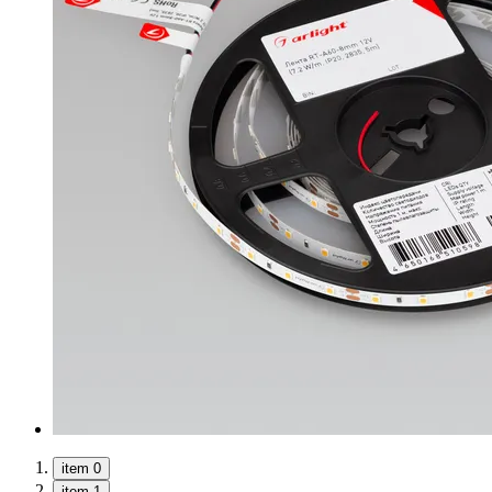
item 0
item 1