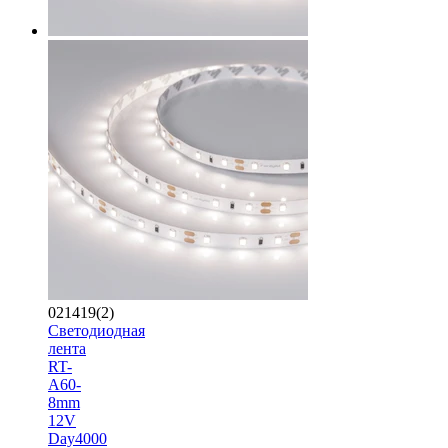
021419(2)
Светодиодная
лента
RT-
A60-
8mm
12V
Day4000