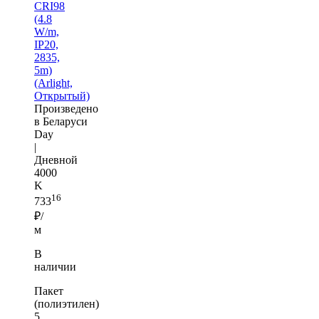
CRI98
(4.8
W/m,
IP20,
2835,
5m)
(Arlight,
Открытый)
Произведено
в Беларуси
Day
|
Дневной
4000
K
16
733
₽/
м
В
наличии
Пакет
(полиэтилен)
5