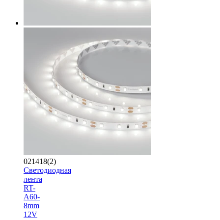
021418(2)
Светодиодная
лента
RT-
A60-
8mm
12V