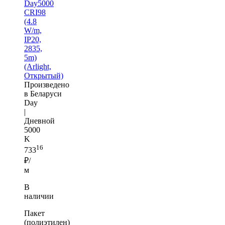
Day5000
CRI98
(4.8
W/m,
IP20,
2835,
5m)
(Arlight,
Открытый)
Произведено
в Беларуси
Day
|
Дневной
5000
K
16
733
₽/
м
В
наличии
Пакет
(полиэтилен)