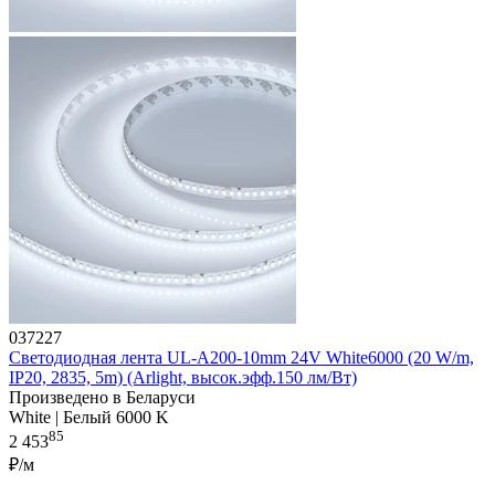
037227
Светодиодная лента UL-A200-10mm 24V White6000 (20 W/m,
IP20, 2835, 5m) (Arlight, высок.эфф.150 лм/Вт)
Произведено в Беларуси
White | Белый 6000 K
85
2 453
₽/м