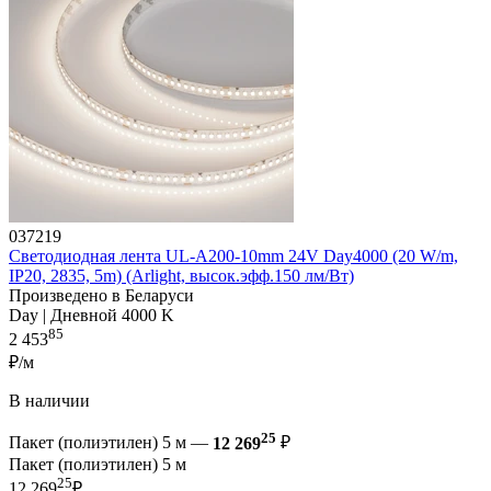
037219
Светодиодная лента UL-A200-10mm 24V Day4000 (20 W/m,
IP20, 2835, 5m) (Arlight, высок.эфф.150 лм/Вт)
Произведено в Беларуси
Day | Дневной 4000 K
85
2 453
₽/м
В наличии
25
Пакет (полиэтилен) 5 м —
12 269
₽
Пакет (полиэтилен) 5 м
25
12 269
₽