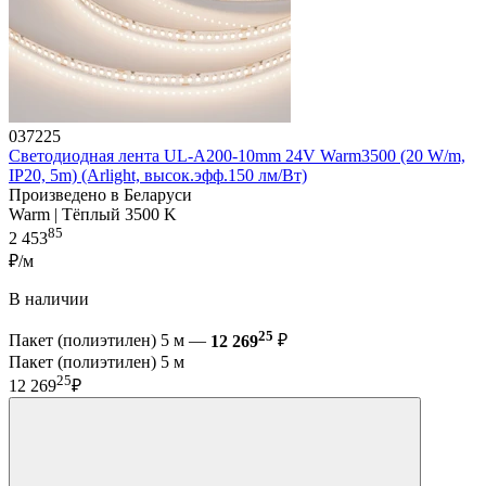
037225
Светодиодная лента UL-A200-10mm 24V Warm3500 (20 W/m,
IP20, 5m) (Arlight, высок.эфф.150 лм/Вт)
Произведено в Беларуси
Warm | Тёплый 3500 K
85
2 453
₽/м
В наличии
25
Пакет (полиэтилен) 5 м —
12 269
₽
Пакет (полиэтилен) 5 м
25
12 269
₽