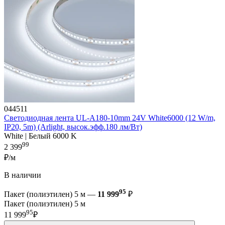
044511
Светодиодная лента UL-A180-10mm 24V White6000 (12 W/m,
IP20, 5m) (Arlight, высок.эфф.180 лм/Вт)
White | Белый 6000 K
99
2 399
₽/м
В наличии
95
Пакет (полиэтилен) 5 м —
11 999
₽
Пакет (полиэтилен) 5 м
95
11 999
₽