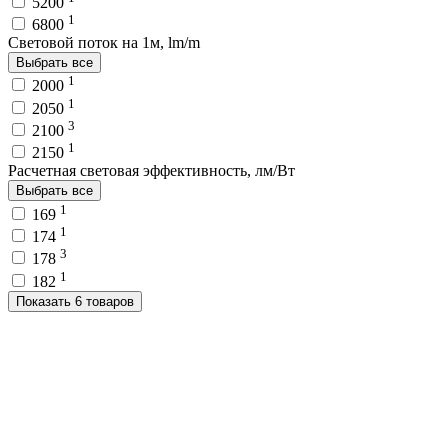
5200
1
6800
Световой поток на 1м, lm/m
Выбрать все
1
2000
1
2050
3
2100
1
2150
Расчетная световая эффективность, лм/Вт
Выбрать все
1
169
1
174
3
178
1
182
Показать 6 товаров