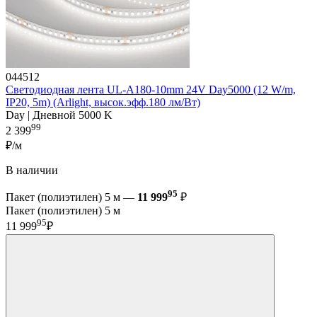
044512
Светодиодная лента UL-A180-10mm 24V Day5000 (12 W/m,
IP20, 5m) (Arlight, высок.эфф.180 лм/Вт)
Day | Дневной 5000 K
99
2 399
₽/м
В наличии
95
Пакет (полиэтилен) 5 м —
11 999
₽
Пакет (полиэтилен) 5 м
95
11 999
₽