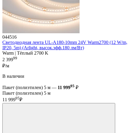
044516
Светодиодная лента UL-A180-10mm 24V Warm2700 (12 W/m,
IP20, 5m) (Arlight, высок.эфф.180 лм/Вт)
Warm | Тёплый 2700 K
99
2 399
₽/м
В наличии
95
Пакет (полиэтилен) 5 м —
11 999
₽
Пакет (полиэтилен) 5 м
95
11 999
₽