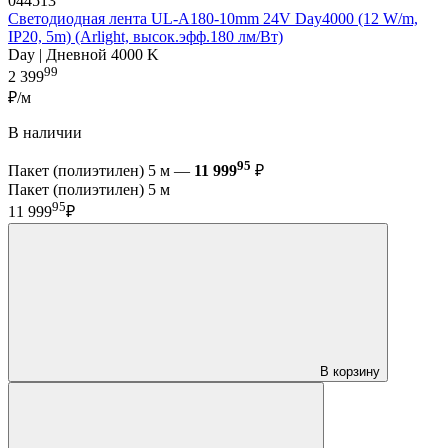
044513
Светодиодная лента UL-A180-10mm 24V Day4000 (12 W/m,
IP20, 5m) (Arlight, высок.эфф.180 лм/Вт)
Day | Дневной 4000 K
99
2 399
₽/м
В наличии
95
Пакет (полиэтилен) 5 м —
11 999
₽
Пакет (полиэтилен) 5 м
95
11 999
₽
В корзину