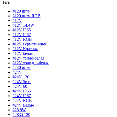
Теги
#120 шт/м
#120 шт/м RGB
#12V
#12V 14,4W
#12V IP65
#12V IP67
#12V RGB
#12V Герметичные
#12V Красная
#12V белая
#12V тепло-белая
#12V холодно-белая
#240 шт/м
#24V
#24V 120
#24V 5mm
#24V 60
#24V IP65
#24V IP67
#24V RGB
#24V Белые
#28,8W
#2835 120