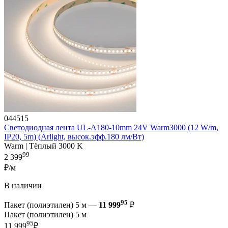
044515
Светодиодная лента UL-A180-10mm 24V Warm3000 (12 W/m,
IP20, 5m) (Arlight, высок.эфф.180 лм/Вт)
Warm | Тёплый 3000 K
99
2 399
₽/м
В наличии
95
Пакет (полиэтилен) 5 м —
11 999
₽
Пакет (полиэтилен) 5 м
95
11 999
₽