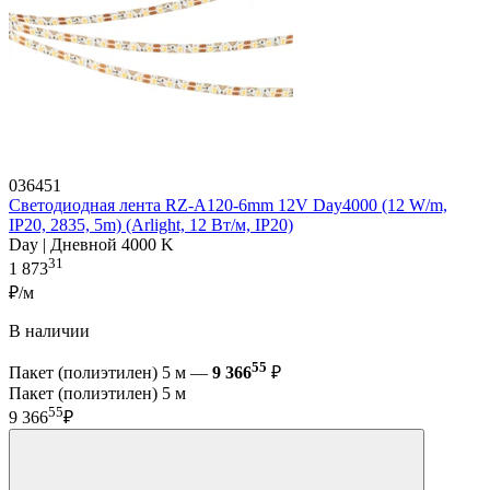
036451
Светодиодная лента RZ-A120-6mm 12V Day4000 (12 W/m,
IP20, 2835, 5m) (Arlight, 12 Вт/м, IP20)
Day | Дневной 4000 K
31
1 873
₽/м
В наличии
55
Пакет (полиэтилен) 5 м —
9 366
₽
Пакет (полиэтилен) 5 м
55
9 366
₽