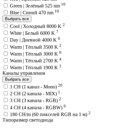
10
Green | Зелёный 525 nm
10
Blue | Синий 470 nm
Выбрать все
2
Cool | Холодный 8000 K
7
White | Белый 6000 K
6
Day | Дневной 4000 K
2
Warm | Тёплый 3500 K
6
Warm | Тёплый 3000 K
4
Warm | Тёплый 2700 K
1
Warm | Тёплый 1900 K
Каналы управления
Выбрать все
20
1 CH (1 канал - Mono)
1
2 CH (2 канала - MIX)
2
3 CH (3 канала - RGB)
6
4 CH (4 канала - RGBW)
2
180 CH/m (60 пикселей RGB на 1 м)
Типоразмер светодиода