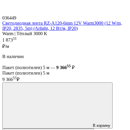
036449
Светодиодная лента RZ-A120-6mm 12V Warm3000 (12 W/m,
IP20, 2835, 5m) (Arlight, 12 Вт/м, IP20)
Warm | Тёплый 3000 K
31
1 873
₽/м
В наличии
55
Пакет (полиэтилен) 5 м —
9 366
₽
Пакет (полиэтилен) 5 м
55
9 366
₽
В корзину