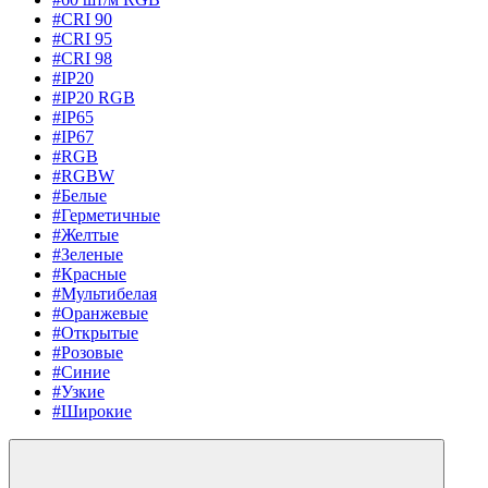
#CRI 90
#CRI 95
#CRI 98
#IP20
#IP20 RGB
#IP65
#IP67
#RGB
#RGBW
#Белые
#Герметичные
#Желтые
#Зеленые
#Красные
#Мультибелая
#Оранжевые
#Открытые
#Розовые
#Синие
#Узкие
#Широкие