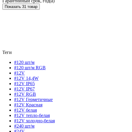
Гарантийный срок, год(а)
Показать 31 товар
Теги
#120 шт/м
#120 шт/м RGB
#12V
#12V 14,4W
#12V IP65
#12V IP67
#12V RGB
#12V Герметичные
#12V Красная
#12V белая
#12V тепло-белая
#12V холодно-белая
#240 шт/м
#24V