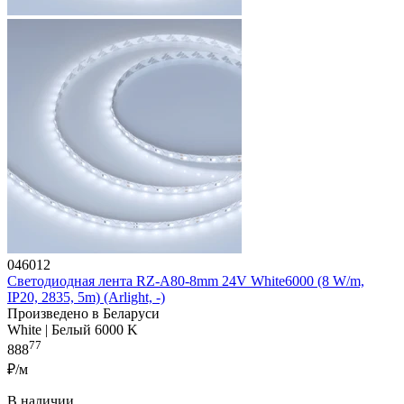
046012
Светодиодная лента RZ-A80-8mm 24V White6000 (8 W/m,
IP20, 2835, 5m) (Arlight, -)
Произведено в Беларуси
White | Белый 6000 K
77
888
₽/м
В наличии