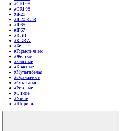
#CRI 95
#CRI 98
#IP20
#IP20 RGB
#IP65
#IP67
#RGB
#RGBW
#Белые
#Герметичные
#Желтые
#Зеленые
#Красные
#Мультибелая
#Оранжевые
#Открытые
#Розовые
#Синие
#Узкие
#Широкие