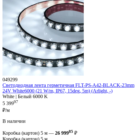
049299
Светодиодная лента герметичная FLT-PS-A42-BLACK-23mm
24V White6000 (21 W/m, IP67, 15deg, 5m) (Arlight, -)
White | Белый 6000 K
97
5 399
₽/м
В наличии
85
Коробка (картон) 5 м —
26 999
₽
Коробка (картон) 5 м