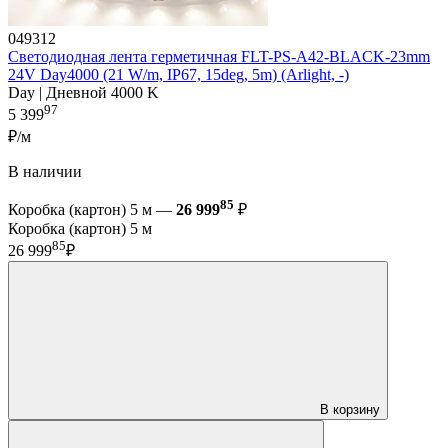
049312
Светодиодная лента герметичная FLT-PS-A42-BLACK-23mm
24V Day4000 (21 W/m, IP67, 15deg, 5m) (Arlight, -)
Day | Дневной 4000 K
97
5 399
₽/м
В наличии
85
Коробка (картон) 5 м —
26 999
₽
Коробка (картон) 5 м
85
26 999
₽
В корзину