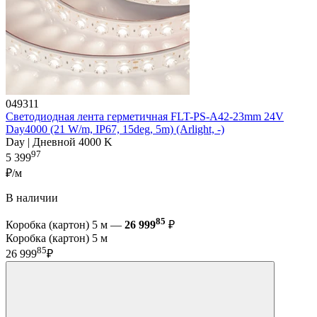
049311
Светодиодная лента герметичная FLT-PS-A42-23mm 24V
Day4000 (21 W/m, IP67, 15deg, 5m) (Arlight, -)
Day | Дневной 4000 K
97
5 399
₽/м
В наличии
85
Коробка (картон) 5 м —
26 999
₽
Коробка (картон) 5 м
85
26 999
₽