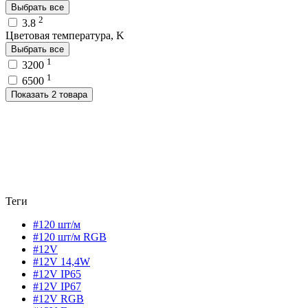
Выбрать все
2
3.8
Цветовая температура, K
Выбрать все
1
3200
1
6500
Показать 2 товара
Теги
#120 шт/м
#120 шт/м RGB
#12V
#12V 14,4W
#12V IP65
#12V IP67
#12V RGB