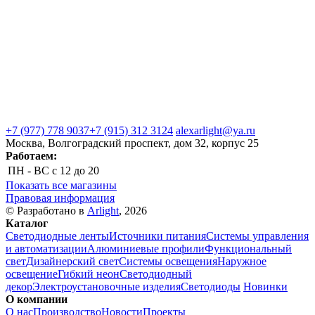
+7 (977) 778 9037
+7 (915) 312 3124
alexarlight@ya.ru
Москва, Волгоградский проспект, дом 32, корпус 25
Работаем:
ПН - ВС
с 12 до 20
Показать все магазины
Правовая информация
© Разработано в
Arlight
, 2026
Каталог
Светодиодные ленты
Источники питания
Системы управления
и автоматизации
Алюминиевые профили
Функциональный
свет
Дизайнерский свет
Системы освещения
Наружное
освещение
Гибкий неон
Светодиодный
декор
Электроустановочные изделия
Светодиоды
Новинки
О компании
О нас
Производство
Новости
Проекты