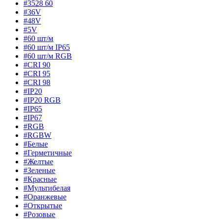
#3528 60
#36V
#48V
#5V
#60 шт/м
#60 шт/м IP65
#60 шт/м RGB
#CRI 90
#CRI 95
#CRI 98
#IP20
#IP20 RGB
#IP65
#IP67
#RGB
#RGBW
#Белые
#Герметичные
#Желтые
#Зеленые
#Красные
#Мультибелая
#Оранжевые
#Открытые
#Розовые