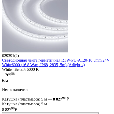
029391(2)
Светодиодная лента герметичная RTW-PU-A120-10.5mm 24V
White6000 (16.8 W/m, IP68, 2835, 5m) (Arlight, -)
White | Белый 6000 K
58
1 765
₽/м
Нет в наличии
90
Катушка (пластмасса) 5 м —
8 827
₽
Катушка (пластмасса) 5 м
90
8 827
₽