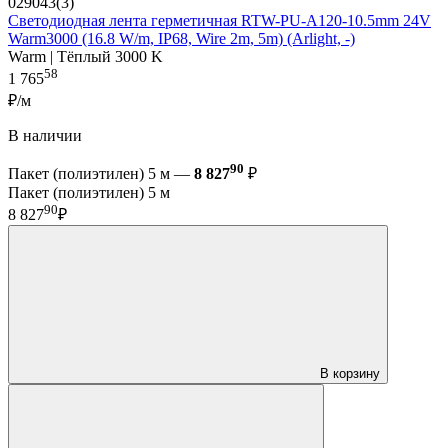
029043(3)
Светодиодная лента герметичная RTW-PU-A120-10.5mm 24V
Warm3000 (16.8 W/m, IP68, Wire 2m, 5m) (Arlight, -)
Warm | Тёплый 3000 K
58
1 765
₽/м
В наличии
90
Пакет (полиэтилен) 5 м —
8 827
₽
Пакет (полиэтилен) 5 м
90
8 827
₽
В корзину