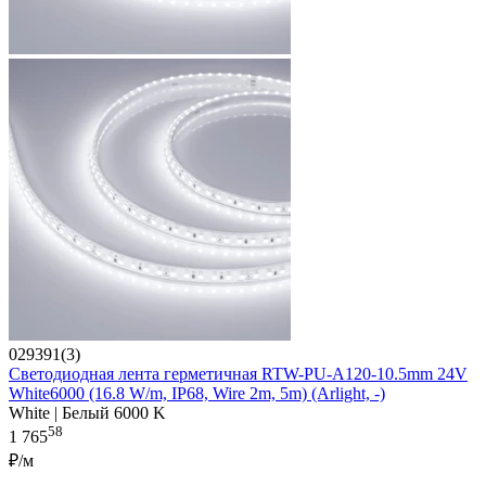
029391(3)
Светодиодная лента герметичная RTW-PU-A120-10.5mm 24V
White6000 (16.8 W/m, IP68, Wire 2m, 5m) (Arlight, -)
White | Белый 6000 K
58
1 765
₽/м