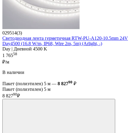
029514(3)
Светодиодная лента герметичная RTW-PU-A120-10.5mm 24V
Day4500 (16.8 W/m, IP68, Wire 2m, 5m) (Arlight, -)
Day | Дневной 4500 K
58
1 765
₽/м
В наличии
90
Пакет (полиэтилен) 5 м —
8 827
₽
Пакет (полиэтилен) 5 м
90
8 827
₽