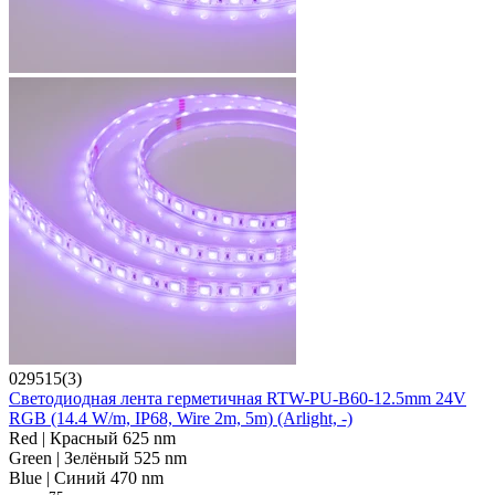
029515(3)
Светодиодная лента герметичная RTW-PU-B60-12.5mm 24V
RGB (14.4 W/m, IP68, Wire 2m, 5m) (Arlight, -)
Red | Красный 625 nm
Green | Зелёный 525 nm
Blue | Синий 470 nm