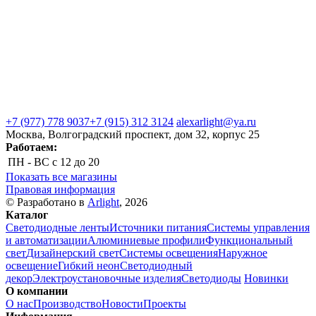
+7 (977) 778 9037
+7 (915) 312 3124
alexarlight@ya.ru
Москва, Волгоградский проспект, дом 32, корпус 25
Работаем:
ПН - ВС
с 12 до 20
Показать все магазины
Правовая информация
© Разработано в
Arlight
, 2026
Каталог
Светодиодные ленты
Источники питания
Системы управления
и автоматизации
Алюминиевые профили
Функциональный
свет
Дизайнерский свет
Системы освещения
Наружное
освещение
Гибкий неон
Светодиодный
декор
Электроустановочные изделия
Светодиоды
Новинки
О компании
О нас
Производство
Новости
Проекты